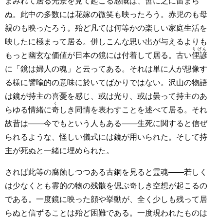
まみれて居る光景を見て起こる感慨は、
啻
に之に留まら
ぬ。此中の多数には花嫁の微笑も映ったろう。赤児のも母
親のも映ったろう。殆ど凡ては何等かの楽しい家庭生活を
映したに極まって居る。併しこんな思い出が与えるよりも
りげん
もっと幽玄な価値が日本の鏡には付着して居る。古い
俚諺
に「鏡は婦人の魂」と云ってある。それは単に人が想像す
る様に譬喩的の意味に於いてばかりではない。沢山の物語
は鏡が持主の喜憂を感じ、或は光り、或は曇って持主のあ
く
らゆる情緒に
奇
しき同情を表わすことを述べて居る。それ
故昔は――今でもという人もある――生死に関すると信ぜ
られるような、怪しい儀式には鏡が用いられた。そして持
主が死ぬと一緒に埋められた。
されば此等の腐蝕しつつある古銅を見ると霊魂――若しく
は少なくとも霊的の物の残骸を偲ぶ奇しき空想が起こるの
である。一度鏡に映った顔や挙動が、全く少しも残って居
らぬと信ずることは殆ど困難である。一度現われたものは