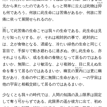
そもそ
元から来たったのであろう。もっと簡単に云えば此物は
抑
も何であろう。何故に此生命には苦痛があるか、何故に苦
痛に依って展開せられるのか。
しか
而
して此苦痛の生命こそは我々の生命である。此生命は見
たり知ったりする。が、それは相対的の事で、絶対的に
は、之が食物となる、遅緩な、冷たい緑色の生命と同じく
盲目で、手探りで動き廻わるに過ぎぬ。併し此生命も、亦
それよりも高い、或る生命の食物となって居るのではある
まいか。無限に、より敏活な、より複雑な、目に見えぬ生
かんだい
命を養うて居るのではあるまいか。幽玄の
寰内
には更に幽
玄があり、生命の中に更に無限に生命があり、一の宇宙は
他の宇宙と相截交錯して居るのではあるまいか。
少なくとも我々の時代では、人間の知識の及ぶ限界は固定
べ
して奪う
可
からずである。此限界の遥か彼方に出て、初め