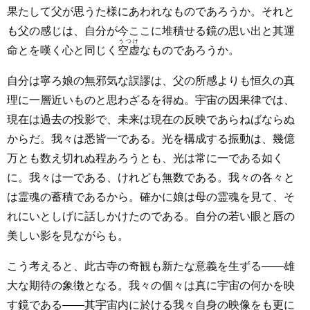
果たして父が思うた様にあわれなものであろうか。それと
も父の感じは、自分が今ここに堆積せる鏡の思い出と其運
うつけ
命とを嘆く心と同じく
空虚
なものであろうか。
自分は寧ろ娘の無邪気な誤謬は、父の所感よりも恒久の真
理に一層近いものと思わざるを得ぬ。宇宙の因果律では、
現在は過去の投影で、未来は現在の反映であらねばならぬ
からだ。我々は悉皆一である。光を構成する振動は、幾億
万とも数え切れぬ程あろうとも、光は常に一である如く
に。我々は一である、けれども無数である。我々の各々と
は霊魂の蓄積であるから。確かに娘は母の霊魂を見て、そ
れにいとしげに話しかけたのである。自分の若い眼と唇の
美しい影を見ながらも。
こう考えると、此古寺の奇観も新たな意義を生ずる――雄
大な期待の象徴となる。我々の個々は真に宇宙の何かを映
す鏡である――其宇宙内に於ける我々自身の映像をも更に