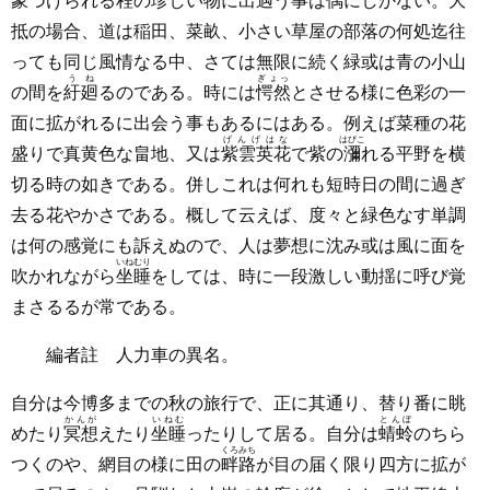
象づけられる程の珍しい物に出遇う事は
偶
にしかない。大
抵の場合、道は稲田、菜畝、小さい草屋の部落の何処迄往
っても同じ風情なる中、さては無限に続く緑或は青の小山
うね
ぎょっ
の間を
紆廻
るのである。時には
愕然
とさせる様に色彩の一
面に拡がれるに出会う事もあるにはある。例えば菜種の花
げんげはな
はびこ
盛りで真黄色な畠地、又は
紫雲英花
で紫の
瀰
れる平野を横
切る時の如きである。併しこれは何れも短時日の間に過ぎ
去る花やかさである。概して云えば、度々と緑色なす単調
は何の感覚にも訴えぬので、人は夢想に沈み或は風に面を
いねむり
吹かれながら
坐睡
をしては、時に一段激しい動揺に呼び覚
まさるるが常である。
編者註 人力車の異名。
自分は今博多までの秋の旅行で、正に其通り、替り番に眺
かんが
いねむ
とんぼ
めたり
冥想
えたり
坐睡
ったりして居る。自分は
蜻蛉
のちら
くろみち
つくのや、網目の様に田の
畔路
が目の届く限り四方に拡が