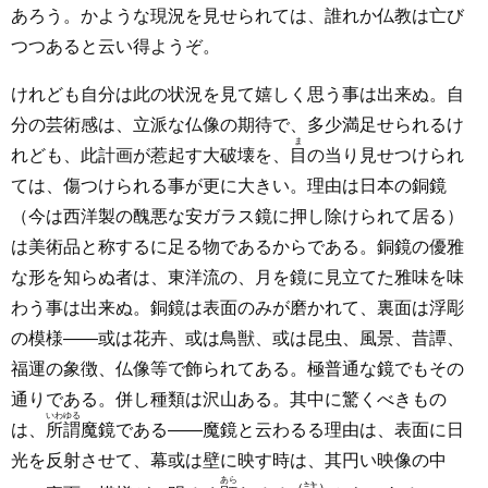
あろう。かような現況を見せられては、誰れか仏教は亡び
つつあると云い得ようぞ。
けれども自分は此の状況を見て嬉しく思う事は出来ぬ。自
分の芸術感は、立派な仏像の期待で、多少満足せられるけ
ま
れども、此計画が惹起す大破壊を、
目
の当り見せつけられ
ては、傷つけられる事が更に大きい。理由は日本の銅鏡
（今は西洋製の醜悪な安ガラス鏡に押し除けられて居る）
は美術品と称するに足る物であるからである。銅鏡の優雅
な形を知らぬ者は、東洋流の、月を鏡に見立てた雅味を味
わう事は出来ぬ。銅鏡は表面のみが磨かれて、裏面は浮彫
の模様――或は花卉、或は鳥獣、或は昆虫、風景、昔譚、
福運の象徴、仏像等で飾られてある。極普通な鏡でもその
通りである。併し種類は沢山ある。其中に驚くべきもの
いわゆる
は、
所謂
魔鏡である――魔鏡と云わるる理由は、表面に日
光を反射させて、幕或は壁に映す時は、其円い映像の中
あら