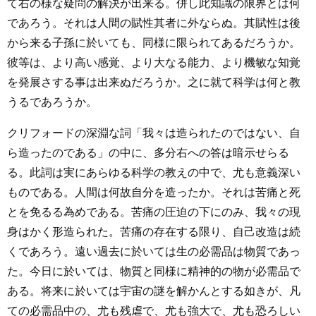
て右の様な疑問の解決が出来る。併し此知識の限界とは何
であろう。それは人間の賦性其者に外ならぬ。其賦性は後
から来る子孫に於いても、同様に限られてあるだろうか。
彼等は、より高い感覚、より大なる能力、より機敏な知覚
を発展さする事は出来ぬだろうか。之に就て科学は何と教
うるであろうか。
クリフォードの深淵な詞「我々は造られたのではない、自
ら造ったのである」の中に、多分右への答は暗示せらる
る。此詞は実にあらゆる科学の教えの中で、尤も意義深い
ものである。人間は何故自分を造ったか。それは苦痛と死
とを免るる為めである。苦痛の圧迫の下にのみ、我々の現
身はかく形造られた。苦痛の存在する限り、自己改造は続
くであろう。遠い過去に於いては生の必需品は物質であっ
た。今日に於いては、物質と同様に精神的の物が必需品で
ある。将来に於いては宇宙の謎を解かんとする如きが、凡
ての必需品中の、尤も残虐で、尤も強大で、尤も恐ろしい