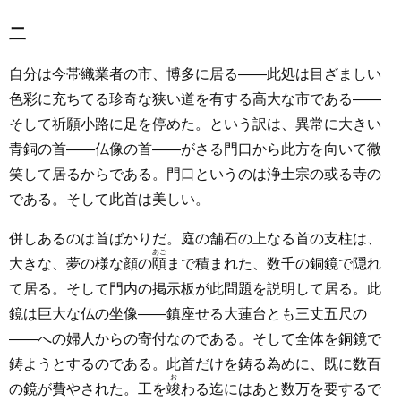
二
自分は今帯織業者の市、博多に居る――此処は目ざましい
色彩に充ちてる珍奇な狭い道を有する高大な市である――
そして祈願小路に足を停めた。という訳は、異常に大きい
青銅の首――仏像の首――がさる門口から此方を向いて微
笑して居るからである。門口というのは浄土宗の或る寺の
である。そして此首は美しい。
併しあるのは首ばかりだ。庭の舗石の上なる首の支柱は、
あご
大きな、夢の様な顔の
頤
まで積まれた、数千の銅鏡で隠れ
て居る。そして門内の掲示板が此問題を説明して居る。此
鏡は巨大な仏の坐像――鎮座せる大蓮台とも三丈五尺の
――への婦人からの寄付なのである。そして全体を銅鏡で
鋳ようとするのである。此首だけを鋳る為めに、既に数百
お
の鏡が費やされた。工を
竣
わる迄にはあと数万を要するで