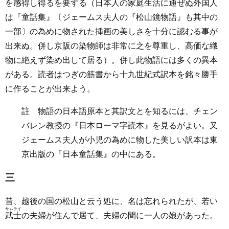
を感得し得るを要する（日本人の家庭生活に通ぜぬ外国人
は『童話集』〔ジェームス夫人の『松山鏡物語』も其中の
一部〕の為めに物された挿画の美しさを十分に認むる事が
出来ぬ。併し京阪の染物師は非常に之を尊重し、高価な織
物に絶えず染め出して居る）。併し此物語には多くの異本
がある。読者はつぎの筋書から十九世紀式訳本を銘々勝手
に作ることが出来よう。
註 物語の日本語原本と其訳文とを知るには、チェン
バレン教授の『日本ローマ字読本』を見るがよい。又
ジェームス夫人が小児の為めに物した美しい訳本は東
京出版の『日本童話集』の中にある。
三
昔、越後の国の松山と云う処に、名は忘れられたが、若い
サムライ
武士
の夫婦が住んで居て、夫婦の間に一人の娘があった。