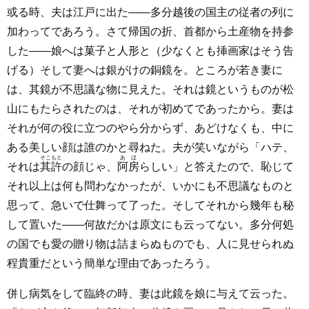
或る時、夫は江戸に出た――多分越後の国主の従者の列に
加わってであろう。さて帰国の折、首都から土産物を持参
した――娘へは菓子と人形と（少なくとも挿画家はそう告
げる）そして妻へは銀がけの銅鏡を。ところが若き妻に
は、其鏡が不思議な物に見えた。それは鏡というものが松
山にもたらされたのは、それが初めてであったから。妻は
それが何の役に立つのやら分からず、あどけなくも、中に
ある美しい顔は誰のかと尋ねた。夫が笑いながら「ハテ、
そこもと
あほ
それは
其許
の顔じゃ、
阿房
らしい」と答えたので、恥じて
それ以上は何も問わなかったが、いかにも不思議なものと
思って、急いで仕舞って了った。そしてそれから幾年も秘
して置いた――何故だかは原文にも云ってない。多分何処
の国でも愛の贈り物は詰まらぬものでも、人に見せられぬ
程貴重だという簡単な理由であったろう。
併し病気をして臨終の時、妻は此鏡を娘に与えて云った。