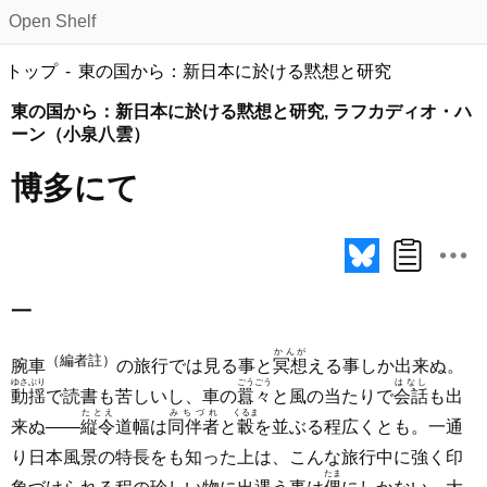
Open Shelf
トップ
東の国から：新日本に於ける黙想と研究
東の国から：新日本に於ける黙想と研究, ラフカディオ・ハ
ーン（小泉八雲）
博多にて
一
かんが
（編者註）
腕車
の旅行では見る事と
冥想
える事しか出来ぬ。
ゆさぶり
ごうごう
はなし
動揺
で読書も苦しいし、車の
囂々
と風の当たりで
会話
も出
たとえ
みちづれ
くるま
来ぬ――
縦令
道幅は
同伴者
と
轂
を並ぶる程広くとも。一通
り日本風景の特長をも知った上は、こんな旅行中に強く印
たま