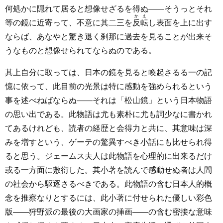
何処かに隠れて居ると想像せざるを得ぬ――そうっとそれ
かえ
等の鏡に近寄って、不意に其二三を
反転
し表面を上に出す
ならば、あなやと驚き退く刹那に過去を見ることが出来そ
うなものと想像せられてならぬのである。
其上自分に取っては、日本の鏡を見ると喚起さるる一の記
憶に依って、此目前の光景は特に感動を強められるという
事を述べねばならぬ――それは「松山鏡」という日本物語
の思い出である。此物語は尤も素朴に尤も詞少なに書かれ
てあるけれども、読者の経歴と会得力と共に、其意味は深
みを増すという、ゲーテの驚異すべき小話にも比せられ得
ると思う。ジェームス夫人は此物語を心理的に出来るだけ
或る一方面に敷衍した。其小著を読んで感動せぬ者は人間
の社会から駆逐さるべきである。此物語の含む日本人的概
念を推察なりとするには、此小著に付せられた優しい彩色
版――狩野派の最後の大画家の挿画――の含む密接な意味