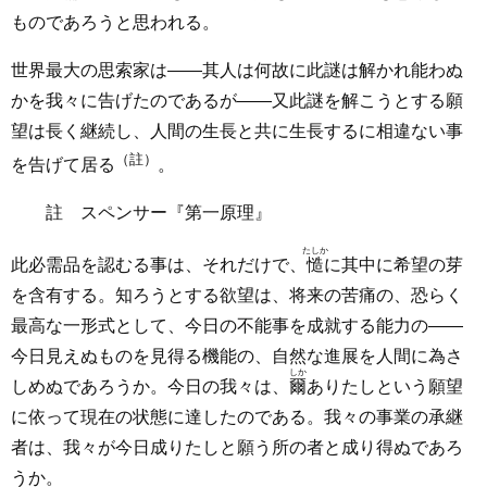
ものであろうと思われる。
世界最大の思索家は――其人は何故に此謎は解かれ能わぬ
かを我々に告げたのであるが――又此謎を解こうとする願
望は長く継続し、人間の生長と共に生長するに相違ない事
（註）
を告げて居る
。
註 スペンサー『第一原理』
たしか
此必需品を認むる事は、それだけで、
慥
に其中に希望の芽
を含有する。知ろうとする欲望は、将来の苦痛の、恐らく
最高な一形式として、今日の不能事を成就する能力の――
今日見えぬものを見得る機能の、自然な進展を人間に為さ
しか
しめぬであろうか。今日の我々は、
爾
ありたしという願望
に依って現在の状態に達したのである。我々の事業の承継
者は、我々が今日成りたしと願う所の者と成り得ぬであろ
うか。