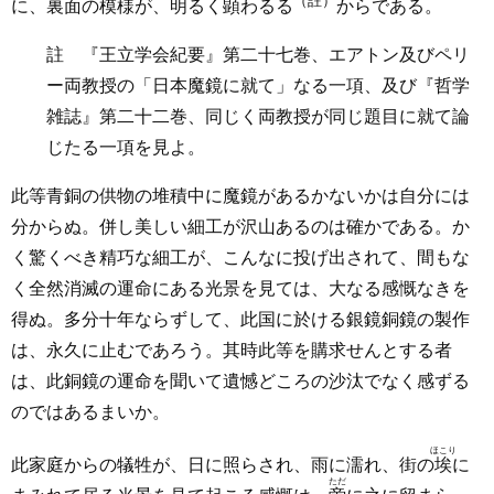
（註）
に、裏面の模様が、明るく
顕
わるる
からである。
註 『王立学会紀要』第二十七巻、エアトン及びペリ
ー両教授の「日本魔鏡に就て」なる一項、及び『哲学
雑誌』第二十二巻、同じく両教授が同じ題目に就て論
じたる一項を見よ。
此等青銅の供物の堆積中に魔鏡があるかないかは自分には
分からぬ。併し美しい細工が沢山あるのは確かである。か
く驚くべき精巧な細工が、こんなに投げ出されて、間もな
く全然消滅の運命にある光景を見ては、大なる感慨なきを
得ぬ。多分十年ならずして、此国に於ける銀鏡銅鏡の製作
は、永久に止むであろう。其時此等を購求せんとする者
は、此銅鏡の運命を聞いて遺憾どころの沙汰でなく感ずる
のではあるまいか。
ほこり
此家庭からの犠牲が、日に照らされ、雨に濡れ、街の
埃
に
ただ