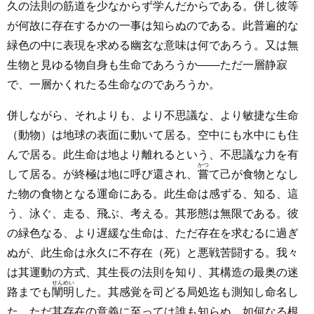
久の法則の筋道を少なからず学んだからである。併し彼等
が何故に存在するかの一事は知らぬのである。此普遍的な
緑色の中に表現を求める幽玄な意味は何であろう。又は無
生物と見ゆる物自身も生命であろうか――ただ一層静寂
で、一層かくれたる生命なのであろうか。
併しながら、それよりも、より不思議な、より敏捷な生命
（動物）は地球の表面に動いて居る。空中にも水中にも住
んで居る。此生命は地より離れるという、不思議な力を有
かつ
して居る。が終極は地に呼び還され、
嘗
て己が食物となし
た物の食物となる運命にある。此生命は感ずる、知る、這
う、泳ぐ、走る、飛ぶ、考える。其形態は無限である。彼
の緑色なる、より遅緩な生命は、ただ存在を求むるに過ぎ
ぬが、此生命は永久に不存在（死）と悪戦苦闘する。我々
は其運動の方式、其生長の法則を知り、其構造の最奥の迷
せんめい
路までも
闡明
した。其感覚を司どる局処迄も測知し命名し
た。ただ其存在の意義に至っては誰も知らぬ。如何なる根