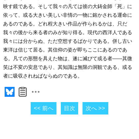
映す鏡である。そして我々の凡ては彼の大鋳金師「死」に
依って、或る大きい美しい非情の一物に鎔かされる運命に
あるのである。どれ程大きい作品が作られるかは、只だ
我々の後から来る者のみが知り得る。現代の西洋人である
我々には分からぬ、ただ空想するばかりである。併し古い
東洋は信じて居る。其信仰の姿が即ちここにあるのであ
る。凡ての形態を具えた物は、遂に滅びて或る者――其微
笑は不変の安息であり、其知識は無限の洞観である、或る
者に吸収されねばならぬのである。
<< 前へ
目次
次へ >>