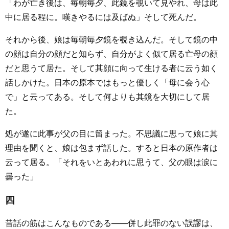
「わが亡き後は、毎朝毎夕、此鏡を覗いて見やれ、母は此
中に居る程に。嘆きやるには及ばぬ」そして死んだ。
それから後、娘は毎朝毎夕鏡を覗き込んだ。そして鏡の中
の顔は自分の顔だと知らず、自分がよく似て居る亡母の顔
だと思うて居た。そして其顔に向って生ける者に云う如く
話しかけた。日本の原本ではもっと優しく「母に会う心
で」と云ってある。そして何よりも其鏡を大切にして居
た。
処が遂に此事が父の目に留まった。不思議に思って娘に其
理由を聞くと、娘は包まず話した。すると日本の原作者は
云って居る。「それをいとあわれに思うて、父の眼は涙に
曇った」
四
昔話の筋はこんなものである――併し此罪のない誤謬は、