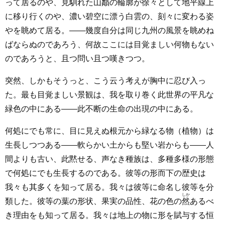
って居るのや、見馴れた山巓の輪廓が徐々として地平線上
に移り行くのや、濃い碧空に漂う白雲の、刻々に変わる姿
やを眺めて居る。――幾度自分は同じ九州の風景を眺めね
ばならぬのであろう、何故ここには目覚ましい何物もない
のであろうと、且つ問い且つ嘆きつつ。
突然、しかもそうっと、こう云う考えが胸中に忍び入っ
た。最も目覚ましい景観は、我を取り巻く此世界の平凡な
緑色の中にある――此不断の生命の出現の中にある。
何処にでも常に、目に見えぬ根元から緑なる物（植物）は
生長しつつある――軟らかい土からも堅い岩からも――人
間よりも古い、此黙せる、声なき種族は、多種多様の形態
で何処にでも生長するのである。彼等の形而下の歴史は
我々も其多くを知って居る。我々は彼等に命名し彼等を分
しか
類した。彼等の葉の形状、果実の品性、花の色の
然
あるべ
き理由をも知って居る。我々は地上の物に形を賦与する恒