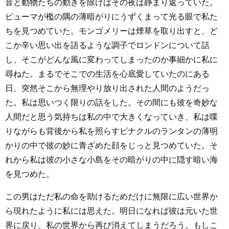
音と動物たちの動きを除けばその夜は静まり返っていた。
ピューマが檻の隅の薄暗がりにうずくまって光る眼で私た
ちを見つめていた。モンゴメリーは煙草を取り出すと、ど
こか辛い思い出を語るような調子でロンドンについて話
し、そこがどんな風に変わってしまったのか事細かに私に
尋ねた。まるでそこでの生活を心底愛していたのにある
日、突然そこから無理やり放り出された人間のようだっ
た。私は思いつく限りの話をした。その間にも彼を奇妙な
人間だと思う気持ちは私の中で大きくなっていき、私は喋
りながらも背後から私を照らすビナクルのランタンの薄明
かりの中で彼の妙に青ざめた顔をじっと見つめていた。そ
れから私は彼の小さな小島をその暗がりの中に隠す暗い海
を見つめた。
この男はただ私の命を助けるためだけに無限に広い世界か
ら現れたように私には思えた。明日になれば彼は元いた世
界に戻り、私の世界から再び消えてしまうだろう。もしこ