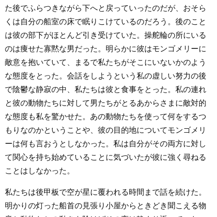
た後でふらつきながら下へと戻っていったのだが、おそら
くは自分の船室の床で眠りこけているのだろう。後のこと
は彼の部下がほとんど引き受けていた。操舵輪の所にいる
のは痩せた寡黙な男だった。明らかに彼はモンゴメリーに
敵意を抱いていて、まるで私たちがそこにいないかのよう
な態度をとった。会話をしようという私の虚しい努力の後
で陰鬱な静寂の中、私たちは彼と食事をとった。私の連れ
と彼の動物たちに対して男たちがとるあからさまに敵対的
な態度も私を驚かせた。あの動物たちを使って何をするつ
もりなのかということや、彼の目的地についてモンゴメリ
ーは何も言おうとしなかった。私は自分がその両方に対し
て関心を持ち始めていることに気づいたが彼に強く尋ねる
ことはしなかった。
私たちは後甲板で空が星に覆われる時間まで話を続けた。
明かりの灯った船首の見張り小屋からときどき聞こえる物