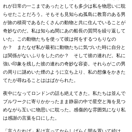
れが日常の一こまであったとしても多少は私を物思いに耽
らせたことだろう。そもそも見知らぬ孤島に教育のある男
が旅の積荷であるたくさんの動物と共に住んでいることが
奇妙なのだ。私は知らぬ間にあの船長の質問を繰り返して
いた。この動物たちを使って彼は何をするつもりなの
か？ またなぜ私が最初に動物たちに気づいた時に自分と
は関係がないふりをしたのか？ そして彼の連れだ。私に
強い印象を残した彼の連れの奇妙な容姿。それらがこの男
の周りに謎めいた煙のように立ち上り、私の想像をかきた
てたが尋ねることははばかられた。
夜中になってロンドンの話も絶えてきた。私たちは並んで
ブルワークに寄りかかったまま静寂の中で星空と海を見つ
めながら互いに物思いに耽った。感傷的な雰囲気になり私
は感謝の言葉を口にした。
「言うなれば」私は言ってからしばらく間を置いて続け