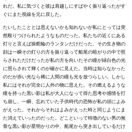
れだ。私に気づくと彼は肩越しにすばやく振り返ったがす
ぐにまた視線を元に戻した。
たいしたこととは思えないかも知れないが私にとっては突
然殴りつけられたようなものだった。私たちの近くにある
灯りと言えば操舵輪のランタンだけだった。その生き物の
顔は一瞬その灯りの方を振り返って船尾の暗がりの中で照
らされただけだったが私の方を向いたその瞳が緑白色の光
に照らされて輝くのが確かに見えた。当時は知らなかった
のだが赤い光なら稀に人間の瞳も光を放つらしい。しかし
私にはそれが完全に人外の物に思えた。その燃えるような
瞳を持った黒い影は私が大人になって得た思考や感情を打
ち崩し、一瞬、忘れていた子供時代の恐怖が私の頭によみ
がえった。それからそれはよみがえった時と同じようにま
た消えていったのだった。どこといって特徴のない男の無
骨な黒い影が星明かりの中、船尾から突き出しているだけ