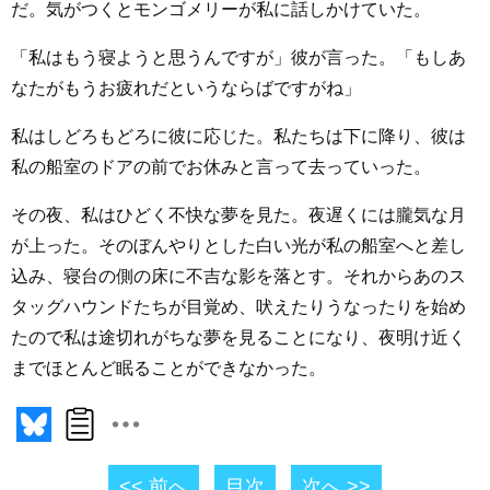
だ。気がつくとモンゴメリーが私に話しかけていた。
「私はもう寝ようと思うんですが」彼が言った。「もしあ
なたがもうお疲れだというならばですがね」
私はしどろもどろに彼に応じた。私たちは下に降り、彼は
私の船室のドアの前でお休みと言って去っていった。
その夜、私はひどく不快な夢を見た。夜遅くには朧気な月
が上った。そのぼんやりとした白い光が私の船室へと差し
込み、寝台の側の床に不吉な影を落とす。それからあのス
タッグハウンドたちが目覚め、吠えたりうなったりを始め
たので私は途切れがちな夢を見ることになり、夜明け近く
までほとんど眠ることができなかった。
<< 前へ
目次
次へ >>