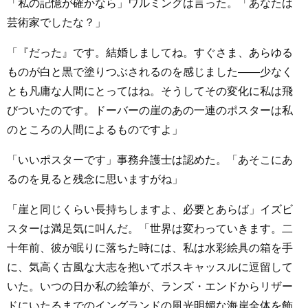
「私の記憶が確かなら」ワルミングは言った。「あなたは
芸術家でしたな？」
「『だった』です。結婚しましてね。すぐさま、あらゆる
ものが白と黒で塗りつぶされるのを感じました――少なく
とも凡庸な人間にとってはね。そうしてその変化に私は飛
びついたのです。ドーバーの崖のあの一連のポスターは私
のところの人間によるものですよ」
「いいポスターです」事務弁護士は認めた。「あそこにあ
るのを見ると残念に思いますがね」
「崖と同じくらい長持ちしますよ、必要とあらば」イズビ
スターは満足気に叫んだ。「世界は変わっていきます。二
十年前、彼が眠りに落ちた時には、私は水彩絵具の箱を手
に、気高く古風な大志を抱いてボスキャッスルに逗留して
いた。いつの日か私の絵筆が、ランズ・エンドからリザー
ドにいたるまでのイングランドの風光明媚な海岸全体を飾