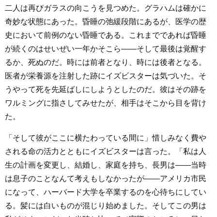
二人は再びガラスの向こうを見つめた。グラハムは確かに
奇妙な状態にあった。昏睡の弛緩段階にあるが、医学の歴
史において前例のない昏睡である。これまでであれば昏睡
が続くのはせいぜい一年かそこら――そして最後は覚醒す
るか、死ぬのだ。時には前者となり、時には後者となる。
医者が栄養源を注射した跡にイズビスターは気づいた。そ
うやって死を先延ばしにしようとしたのだ。彼はその跡を
ワルミングに指さしてみせたが、相手はそこから目を背け
た。
「そして彼がここに横たわっている間に」惜しみなく費や
される命の活力とともにイズビスターは言った。「私は人
生の計画を変更し、結婚し、家庭を持ち、長男は――当時
は息子のことなんて考えもしなかったが――アメリカ市民
になって、ハーバード大学を卒業するのを心待ちにしてい
る。髪には白いものが混じり始めました。そしてこの男は