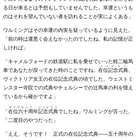
る日が来るとは予想もしていませんでした。幸運というも
のはそれを望んでいない者を訪れることが実によくある」
ワルミングはその幸運の内実を疑っているように見えた。
「前の時は運悪く会えなかったのでしたね。私の記憶が正
しければ」
「キャメルフォードの鉄道駅に私を乗せていった軽二輪馬
ジュビリー
車であなたが戻ってきた時のことですね。
在位記念式典
、
ヴィクトリア女王の在位記念式典の頃でした。ウェストミ
ンスター寺院での式典やチェルシーでの辻馬車の列を憶え
ているから確かですよ」
ダイアモンド・ジュビリー
「
在位六十周年記念式典
でしたね」ワルミングが言った。
「二度目のやつだった」
「ええ、そうです！ 正式の在位記念式典――五十周年の