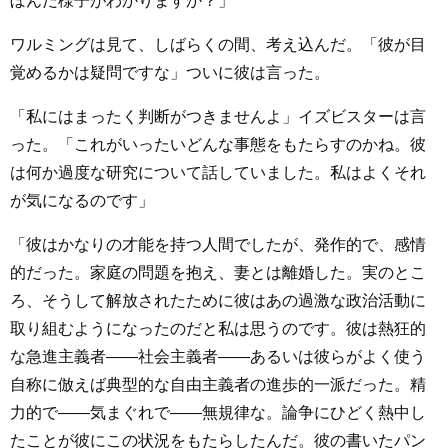
ぼんだ様子がわかりますか？」
ワルミングは見て、しばらくの間、考え込んだ。「彼が目
覚めるかは疑問ですな」ついに彼は言った。
「私にはまったく判断がつきませんよ」イズビスターは言
った。「これがいったいどんな事態をもたらすのかね。彼
は何か過度な研究について話していました。私はよくそれ
が気になるのです」
「彼はかなりの才能を持つ人間でしたが、発作的で、感情
的だった。家庭の問題を抱え、妻とは離婚した。実のとこ
ろ、そうして解放されたために彼はあの過激な政治活動に
取り組むようになったのだと私は思うのです。彼は熱狂的
な急進主義者――社会主義者――あるいは彼らがよく使う
自称に倣えば典型的な自由主義者の進歩的一派だった。精
力的で――気まぐれで――無規律な。論争にひどく熱中し
たことが彼にこの状況をもたらしたんだ。彼の書いたパン