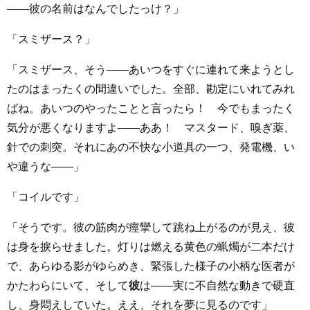
――彼の名前はなんでしたっけ？」
「スミザース？」
「スミザース、そう――あいつをすぐに連れて来ようとし
たのはまったくの間違いでした。全部、勘定にいれてみれ
ばね。あいつのやったことと言ったら！ 今でもまったく
気分が悪くなりますよ――ああ！ マスタード、嗅ぎ薬、
針での刺突。それにあの不快な小道具の一つ、発電機、い
や違うな――」
「コイルです」
「そうです。彼の筋肉が痙攣して跳ね上がるのが見え、彼
は身を捩らせました。灯りは燃える黄色の蝋燭が二本だけ
で、あらゆる影がゆらめき、緊張した様子の小柄な医者が
かたわらにいて、そして
彼
は――実に不自然な動きで硬直
し、身悶えしていた。ええ、それを夢に見るのです」