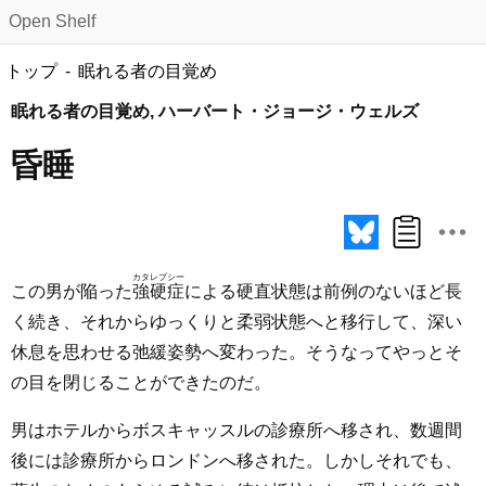
Open Shelf
トップ
眠れる者の目覚め
眠れる者の目覚め, ハーバート・ジョージ・ウェルズ
昏睡
カタレプシー
この男が陥った
強硬症
による硬直状態は前例のないほど長
く続き、それからゆっくりと柔弱状態へと移行して、深い
休息を思わせる弛緩姿勢へ変わった。そうなってやっとそ
の目を閉じることができたのだ。
男はホテルからボスキャッスルの診療所へ移され、数週間
後には診療所からロンドンへ移された。しかしそれでも、