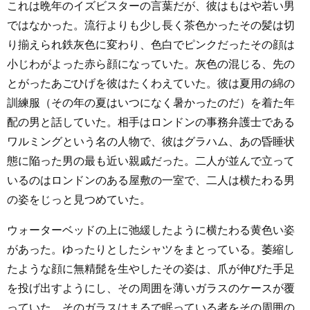
これは晩年のイズビスターの言葉だが、彼はもはや若い男
ではなかった。流行よりも少し長く茶色かったその髪は切
り揃えられ鉄灰色に変わり、色白でピンクだったその顔は
小じわがよった赤ら顔になっていた。灰色の混じる、先の
とがったあごひげを彼はたくわえていた。彼は夏用の綿の
訓練服（その年の夏はいつになく暑かったのだ）を着た年
配の男と話していた。相手はロンドンの事務弁護士である
ワルミングという名の人物で、彼はグラハム、あの昏睡状
態に陥った男の最も近い親戚だった。二人が並んで立って
いるのはロンドンのある屋敷の一室で、二人は横たわる男
の姿をじっと見つめていた。
ウォーターベッドの上に弛緩したように横たわる黄色い姿
があった。ゆったりとしたシャツをまとっている。萎縮し
たような顔に無精髭を生やしたその姿は、爪が伸びた手足
を投げ出すようにし、その周囲を薄いガラスのケースが覆
っていた。そのガラスはまるで眠っている者をその周囲の