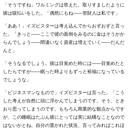
「そうですね」ワルミングは答えた。取りすましたように
彼は咳払いをした。「偶然にもね――管財人は私です」
「ああ！」イズビスターは考え込んでからおずおずと言っ
た。「きっと――ここで彼の面倒をみるのに金はそうかか
らんでしょう――間違いなく資産は増えていく――だんだ
んと」
「そうなるでしょう。彼は目覚めた時には――目覚めたと
したらですが――眠った時よりもずっと裕福になっている
でしょうな」
「ビジネスマンなもので」イズビスターは言った。「こう
した考えが自然に頭に浮かんでしまうのです。そう、とき
おり思ってしまうのです。もちろん商業的な観点からです
が、この睡眠はたぶん彼にとっては実に結構なことなので
はないかとね。自分の置かれた状況、言ってみればこれほ