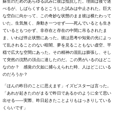
蘇生のためのあらゆる試みに彼は抵抗した。理由は後で述
べるが、しばらくするとこうした試みは中止された。巨大
な空白に向かって、この奇妙な状態のまま彼は横たわって
いた。生気無く、身動き一つせず――死んでいるとも生き
ているともつかず、非存在と存在の中間に吊るされたま
ま、いわば停止状態にあった。彼は思考や知覚の光によっ
て乱されることのない暗闇、夢を見ることもない虚空、平
穏で広大な空間にあった。その精神の混乱は膨張し、そし
て突然の沈黙の頂点に達したのだ。この男がいるのはどこ
なのか？ 感覚の欠如に捕らえられた時、人はどこにいる
のだろうか？
「ほんの昨日のことに思えます」イズビスターは言った。
「あれが起きたのがまるで昨日であるかのように全て思い
出せる――実際、昨日起きたことよりもはっきりしている
くらいです」