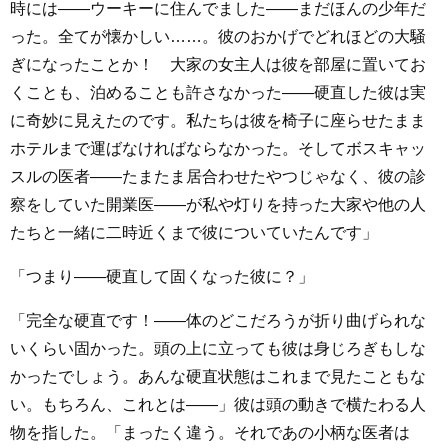
時には――ウーキーに住んでました――まだほんの少年だ
った。全てが懐かしい……。彼のおかげでどれほどの大騒
ぎになったことか！ 大家の女主人は彼を部屋に置いてお
くことも、泊めることも許さなかった――硬直した彼は実
に奇妙に見えたのです。私たちは彼を椅子に座らせたまま
ホテルまで運ばなければならなかった。そしてボスキャッ
スルの医者――たまたま居合わせたやつじゃなく、彼の診
察をしていた開業医――が私や灯りを持った大家や他の人
たちと一緒に二時近くまで彼についていたんです」
「つまり――硬直して固くなった彼に？」
「完全な硬直です！――体のどこだろうが折り曲げられな
いくらい固かった。頭の上に立っても彼は身じろぎもしな
かったでしょう。あんな硬直状態はこれまで見たこともな
い。もちろん、これとは――」彼は頭の動きで横たわる人
物を指した。「まったく違う。それであの小柄な医者は