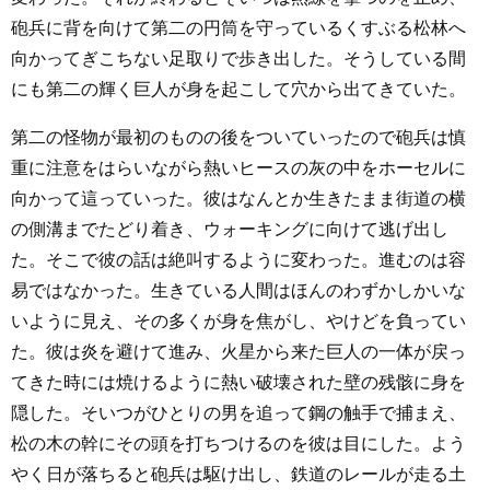
砲兵に背を向けて第二の円筒を守っているくすぶる松林へ
向かってぎこちない足取りで歩き出した。そうしている間
にも第二の輝く巨人が身を起こして穴から出てきていた。
第二の怪物が最初のものの後をついていったので砲兵は慎
重に注意をはらいながら熱いヒースの灰の中をホーセルに
向かって這っていった。彼はなんとか生きたまま街道の横
の側溝までたどり着き、ウォーキングに向けて逃げ出し
た。そこで彼の話は絶叫するように変わった。進むのは容
易ではなかった。生きている人間はほんのわずかしかいな
いように見え、その多くが身を焦がし、やけどを負ってい
た。彼は炎を避けて進み、火星から来た巨人の一体が戻っ
てきた時には焼けるように熱い破壊された壁の残骸に身を
隠した。そいつがひとりの男を追って鋼の触手で捕まえ、
松の木の幹にその頭を打ちつけるのを彼は目にした。よう
やく日が落ちると砲兵は駆け出し、鉄道のレールが走る土