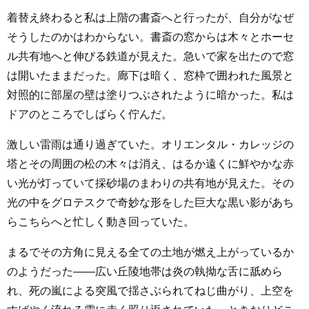
着替え終わると私は上階の書斎へと行ったが、自分がなぜ
そうしたのかはわからない。書斎の窓からは木々とホーセ
ル共有地へと伸びる鉄道が見えた。急いで家を出たので窓
は開いたままだった。廊下は暗く、窓枠で囲われた風景と
対照的に部屋の壁は塗りつぶされたように暗かった。私は
ドアのところでしばらく佇んだ。
激しい雷雨は通り過ぎていた。オリエンタル・カレッジの
塔とその周囲の松の木々は消え、はるか遠くに鮮やかな赤
い光が灯っていて採砂場のまわりの共有地が見えた。その
光の中をグロテスクで奇妙な形をした巨大な黒い影があち
らこちらへと忙しく動き回っていた。
まるでその方角に見える全ての土地が燃え上がっているか
のようだった――広い丘陵地帯は炎の執拗な舌に舐めら
れ、死の嵐による突風で揺さぶられてねじ曲がり、上空を