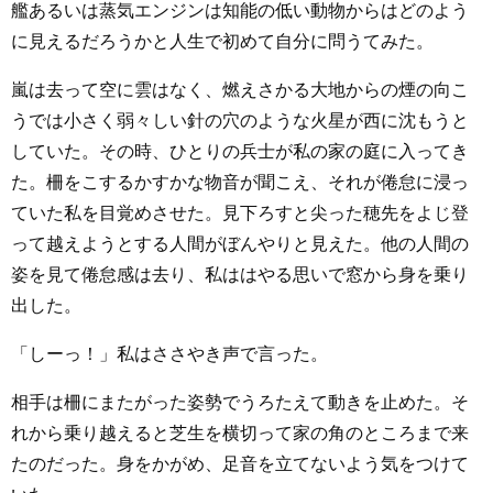
艦あるいは蒸気エンジンは知能の低い動物からはどのよう
に見えるだろうかと人生で初めて自分に問うてみた。
嵐は去って空に雲はなく、燃えさかる大地からの煙の向こ
うでは小さく弱々しい針の穴のような火星が西に沈もうと
していた。その時、ひとりの兵士が私の家の庭に入ってき
た。柵をこするかすかな物音が聞こえ、それが倦怠に浸っ
ていた私を目覚めさせた。見下ろすと尖った穂先をよじ登
って越えようとする人間がぼんやりと見えた。他の人間の
姿を見て倦怠感は去り、私ははやる思いで窓から身を乗り
出した。
「しーっ！」私はささやき声で言った。
相手は柵にまたがった姿勢でうろたえて動きを止めた。そ
れから乗り越えると芝生を横切って家の角のところまで来
たのだった。身をかがめ、足音を立てないよう気をつけて