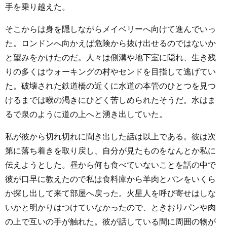
手を乗り越えた。
そこからは身を隠しながらメイベリーへ向けて進んでいっ
た。ロンドンへ向かえば危険から抜け出せるのではないか
と望みをかけたのだ。人々は側溝や地下室に隠れ、生き残
りの多くはウォーキングの村やセンドを目指して逃げてい
た。破壊された鉄道橋の近くに水道の本管のひとつを見つ
けるまでは喉の渇きにひどく苦しめられたそうだ。水はま
るで泉のように道の上へと湧き出していた。
私が彼から切れ切れに聞き出した話は以上である。彼は次
第に落ち着きを取り戻し、自分が見たものをなんとか私に
伝えようとした。昼から何も食べていないことを話の中で
彼が口早に教えたので私は食料庫から羊肉とパンをいくら
か探し出して来て部屋へ戻った。火星人を呼び寄せはしな
いかと明かりはつけていなかったので、ときおりパンや肉
の上で互いの手が触れた。彼が話している間に周囲の物が