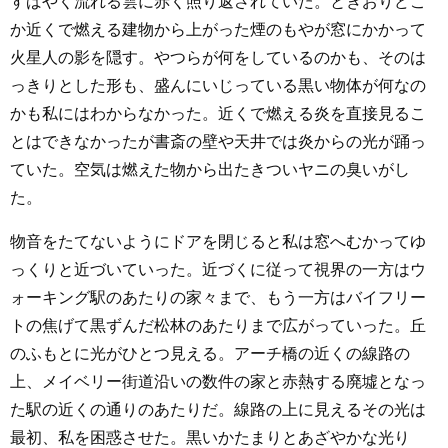
すばやく流れる雲に赤く照り返されていた。ときおりどこ
か近くで燃える建物から上がった煙のもやが窓にかかって
火星人の影を隠す。やつらが何をしているのかも、そのは
っきりとした形も、盛んにいじっている黒い物体が何なの
かも私にはわからなかった。近くで燃える炎を直接見るこ
とはできなかったが書斎の壁や天井では炎からの光が踊っ
ていた。空気は燃えた物から出たきついヤニの臭いがし
た。
物音をたてないようにドアを閉じると私は窓へむかってゆ
っくりと近づいていった。近づくに従って視界の一方はウ
ォーキング駅のあたりの家々まで、もう一方はバイフリー
トの焦げて黒ずんだ松林のあたりまで広がっていった。丘
のふもとに光がひとつ見える。アーチ橋の近くの線路の
上、メイベリー街道沿いの数件の家と赤熱する廃墟となっ
た駅の近くの通りのあたりだ。線路の上に見えるその光は
最初、私を困惑させた。黒いかたまりとあざやかな光り