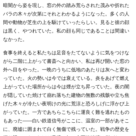
暗闇から姿を現し、窓の外の踏み荒らされた茂みや折れた
バラの木々が次第にそれとわかるようになった。多くの人
間や動物が芝生の上を駆けていったらしい。見ると彼の顔
は黒く、やつれていた。私の顔も同じであることは間違い
なかった。
食事を終えると私たちは足音をたてないように気をつけな
がら二階に上がって書斎へと向かい、私は再び開いた窓の
外へ目をやった。一晩のうちに低地のあたりは灰へと変わ
っていた。火の勢いは今では衰えている。炎をあげて燃え
上がっていた場所からは今は煙が立ち昇っていた。夜の闇
が隠していた焼けて崩れ落ちた建物の無数の残骸や立ち焦
げた木々が冷たい夜明けの光に荒涼と恐ろしげに浮かび上
がっていた。一方であちらこちらに運良く難を逃れたもの
もあった――白い鉄道信号がここに、温室の一部があそこ
に、廃墟に囲まれて白く無傷で残っていた。戦争の歴史を