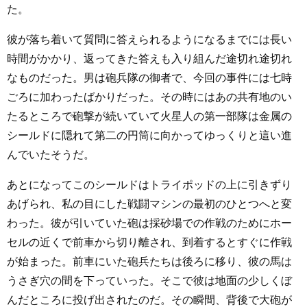
た。
彼が落ち着いて質問に答えられるようになるまでには長い
時間がかかり、返ってきた答えも入り組んだ途切れ途切れ
なものだった。男は砲兵隊の御者で、今回の事件には七時
ごろに加わったばかりだった。その時にはあの共有地のい
たるところで砲撃が続いていて火星人の第一部隊は金属の
シールドに隠れて第二の円筒に向かってゆっくりと這い進
んでいたそうだ。
あとになってこのシールドはトライポッドの上に引きずり
あげられ、私の目にした戦闘マシンの最初のひとつへと変
わった。彼が引いていた砲は採砂場での作戦のためにホー
セルの近くで前車から切り離され、到着するとすぐに作戦
が始まった。前車にいた砲兵たちは後ろに移り、彼の馬は
うさぎ穴の間を下っていった。そこで彼は地面の少しくぼ
んだところに投げ出されたのだ。その瞬間、背後で大砲が