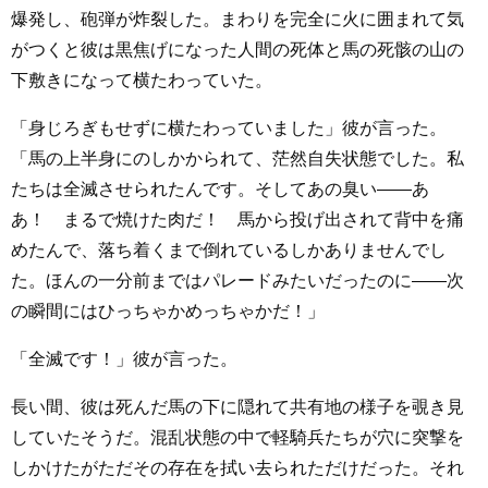
爆発し、砲弾が炸裂した。まわりを完全に火に囲まれて気
がつくと彼は黒焦げになった人間の死体と馬の死骸の山の
下敷きになって横たわっていた。
「身じろぎもせずに横たわっていました」彼が言った。
「馬の上半身にのしかかられて、茫然自失状態でした。私
たちは全滅させられたんです。そしてあの臭い――あ
あ！ まるで焼けた肉だ！ 馬から投げ出されて背中を痛
めたんで、落ち着くまで倒れているしかありませんでし
た。ほんの一分前まではパレードみたいだったのに――次
の瞬間にはひっちゃかめっちゃかだ！」
「全滅です！」彼が言った。
長い間、彼は死んだ馬の下に隠れて共有地の様子を覗き見
していたそうだ。混乱状態の中で軽騎兵たちが穴に突撃を
しかけたがただその存在を拭い去られただけだった。それ