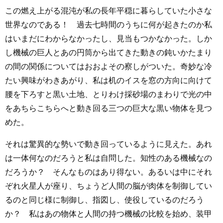
この燃え上がる混沌が私の長年平穏に暮らしていた小さな
世界なのである！ 過去七時間のうちに何が起きたのか私
はいまだにわからなかったし、見当もつかなかった。しか
し機械の巨人とあの円筒から出てきた動きの鈍いかたまり
の間の関係についてはおおよその察しがついた。奇妙な冷
たい興味がわきあがり、私は机のイスを窓の方向に向けて
腰を下ろすと黒い土地、とりわけ採砂場のまわりで光の中
をあちらこちらへと動き回る三つの巨大な黒い物体を見つ
めた。
それは驚異的な勢いで動き回っているように見えた。あれ
は一体何なのだろうと私は自問した。知性のある機械なの
だろうか？ そんなものはあり得ない。あるいは中にそれ
ぞれ火星人が座り、ちょうど人間の脳が肉体を制御してい
るのと同じ様に制御し、指図し、使役しているのだろう
か？ 私はあの物体と人間の持つ機械の比較を始め、装甲