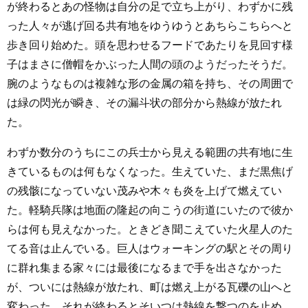
が終わるとあの怪物は自分の足で立ち上がり、わずかに残
った人々が逃げ回る共有地をゆうゆうとあちらこちらへと
歩き回り始めた。頭を思わせるフードであたりを見回す様
子はまさに僧帽をかぶった人間の頭のようだったそうだ。
腕のようなものは複雑な形の金属の箱を持ち、その周囲で
は緑の閃光が瞬き、その漏斗状の部分から熱線が放たれ
た。
わずか数分のうちにこの兵士から見える範囲の共有地に生
きているものは何もなくなった。生えていた、まだ黒焦げ
の残骸になっていない茂みや木々も炎を上げて燃えてい
た。軽騎兵隊は地面の隆起の向こうの街道にいたので彼か
らは何も見えなかった。ときどき聞こえていた火星人のた
てる音は止んでいる。巨人はウォーキングの駅とその周り
に群れ集まる家々には最後になるまで手を出さなかった
が、ついには熱線が放たれ、町は燃え上がる瓦礫の山へと
変わった。それが終わるとそいつは熱線を撃つのを止め、