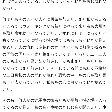
れは消え去っている。穴からはほとんど動きを感じ取れな
かった。
何よりもそのことが人々に勇気を与えた。また私が考える
ところではウォーキングから新たにやって来た者も大胆さ
を取り戻す助けとなっていた。いずれにせよ、ゆっくりと
暗くなっていくに従って採砂場ではちらほらと動きが見え
始めた。人の流れは夕暮れの静けさとともに無傷で残るあ
の円筒の周りへと寄り集まっていくようだった。二、三人
の立ち上がった黒い影が前進し、立ち止まり、あたりをう
かがってはまた前進した。そうしている間にも細く不格好
な三日月状の人の群れが薄れた恐怖の中、あの穴を取り囲
もうと広がっていった。私もあの穴に向かって動き始めて
いた。
その時、何人かの辻馬車の御者たちが平然と採砂場へ入っ
てくるのが見え、蹄の音と車輪のきしむ音が聞こえた。少