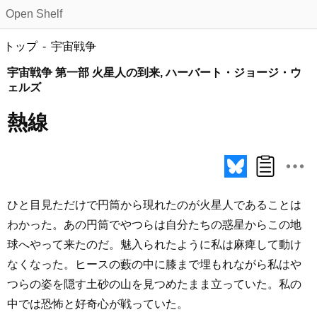
Open Shelf
トップ
宇宙戦争
宇宙戦争 第一部 火星人の到来, ハーバート・ジョージ・ウ
ェルズ
熱線
ひと目見ただけで円筒から現れたのが火星人であることは
わかった。あの円筒でやつらは自分たちの惑星からこの地
球へやって来たのだ。魅入られたように私は麻痺して動け
なくなった。ヒースの藪の中に膝まで埋もれながら私はや
つらの姿を隠す土砂の山を見つめたまま立っていた。私の
中では恐怖と好奇心が戦っていた。