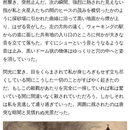
然響き、突然止んだ。次の瞬間、強烈に熱された見えない
指が私と火星人たちの間のヒースの茂みを横切ったかのよ
うに採砂場に引かれた曲線に沿って黒い地面から煙が上
り、はぜる音がした。左の方向の遠く、ウォーキングの駅
からの道に面した共有地の入り口のところに何かが大きな
音を立てて落ちた。すぐにシューという音とうなるような
音は止み、黒いドーム状の物体はゆっくりと穴の中へと姿
を消していった。
閃光に驚き、目をくらまされて私が身じろぎもせず立ち尽
くしている間にこうした一切のことがすばやく起きたの
だ。もしこの殺戮があたりを完全に一掃していれば私は驚
いている間に間違いなく殺されていただろう。しかしそれ
は私を見逃して通り過ぎていった。周囲に残されたのは唐
突な暗闇と見慣れぬ光景だった。