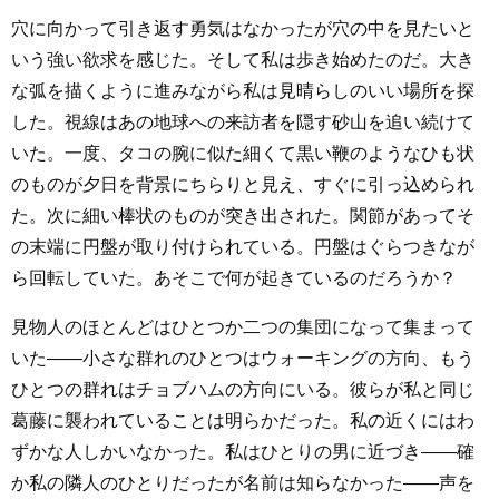
穴に向かって引き返す勇気はなかったが穴の中を見たいと
いう強い欲求を感じた。そして私は歩き始めたのだ。大き
な弧を描くように進みながら私は見晴らしのいい場所を探
した。視線はあの地球への来訪者を隠す砂山を追い続けて
いた。一度、タコの腕に似た細くて黒い鞭のようなひも状
のものが夕日を背景にちらりと見え、すぐに引っ込められ
た。次に細い棒状のものが突き出された。関節があってそ
の末端に円盤が取り付けられている。円盤はぐらつきなが
ら回転していた。あそこで何が起きているのだろうか？
見物人のほとんどはひとつか二つの集団になって集まって
いた――小さな群れのひとつはウォーキングの方向、もう
ひとつの群れはチョブハムの方向にいる。彼らが私と同じ
葛藤に襲われていることは明らかだった。私の近くにはわ
ずかな人しかいなかった。私はひとりの男に近づき――確
か私の隣人のひとりだったが名前は知らなかった――声を