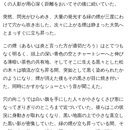
くの人影が用心深く距離をおいてその後に続いていた。
突然、閃光がひらめき、大量の発光する緑の煙が三度にわ
けて穴から吹き出した。次々に上がる煙は静まった大気へ
とまっすぐに立ち昇った。
この煙（あるいは炎と言った方が適切だろう）はとてつも
なく明るく、頭上の深い青色の空とチャートシーへと伸び
る薄暗い茶色の共有地、そしてそこに生える黒々とした松
の木々は噴流が立ち昇る間、突如として黒く染められたか
のようになり、煙が消えた後もその黒さが目に焼き付い
た。同時にかすかなシューという音が聞こえた。
穴の向こうでは白い旗を手にした人々が小さなくさび形に
なってぎりぎりのところまで近づいていた。彼らはこの状
況に身動きが取れなくなり、黒い地面の上で小さな直立し
た黒い影が密集していた。緑の煙が立ち昇っている間、そ