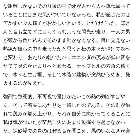
な距離しかないその群衆の中で死が人から人へ跳ね回って
いることにはまだ気がついていなかった。私が感じたのは
何かずいぶん様子がおかしいということだけだった。ほと
んど音も立てずに目もくらむような閃光が走り、一人の男
が頭から倒れ込んでそのまま動かなくなる。目に見えない
熱線が彼らの中を走ったかと思うと松の木々が弾けて炎へ
と変わり、あたりの乾いたハリエニシダの茂みが低い音を
たてて炎のかたまりへと変わる。ナップヒルの方角の遠く
で、木々と生け垣、そして木造の建物が突然ひらめき、発
火するのが見えた。
強烈で致死的、不可視で避けがたいこの熱の剣がすばや
く、そして着実にあたりを一掃したのである。その剣が触
れて茂みが燃え上がり、それが自分に向かってくることに
私は気がついたが茫然自失のあまり動揺すら起きなかっ
た。採砂場での炎のはぜる音が聞こえ、馬のいななきが突