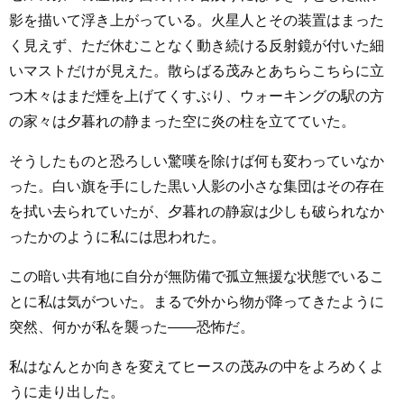
影を描いて浮き上がっている。火星人とその装置はまった
く見えず、ただ休むことなく動き続ける反射鏡が付いた細
いマストだけが見えた。散らばる茂みとあちらこちらに立
つ木々はまだ煙を上げてくすぶり、ウォーキングの駅の方
の家々は夕暮れの静まった空に炎の柱を立てていた。
そうしたものと恐ろしい驚嘆を除けば何も変わっていなか
った。白い旗を手にした黒い人影の小さな集団はその存在
を拭い去られていたが、夕暮れの静寂は少しも破られなか
ったかのように私には思われた。
この暗い共有地に自分が無防備で孤立無援な状態でいるこ
とに私は気がついた。まるで外から物が降ってきたように
突然、何かが私を襲った――恐怖だ。
私はなんとか向きを変えてヒースの茂みの中をよろめくよ
うに走り出した。