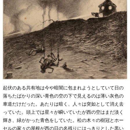
起伏のある共有地は今や暗闇に包まれようとしていて日の
落ちたばかりの深い青色の空の下で見えるのは薄い灰色の
車道だけだった。あたりは暗く、人々は突如として消え去
っていた。頭上では星々が瞬いていたが西の空はまだ淡く
輝き、緑がかった青色をしていた。松の木々の樹冠とホー
セルの家々の屋根が西の日の名残りにはっきりとした黒い