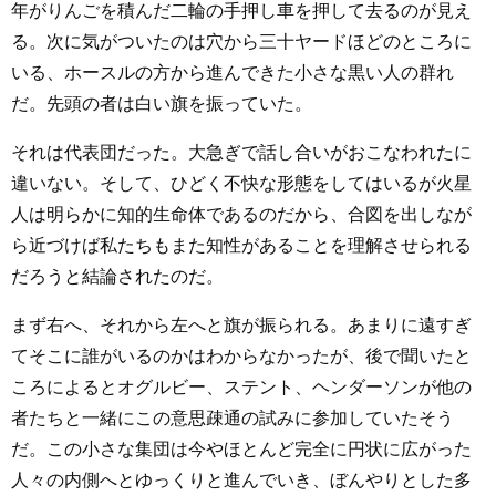
年がりんごを積んだ二輪の手押し車を押して去るのが見え
る。次に気がついたのは穴から三十ヤードほどのところに
いる、ホースルの方から進んできた小さな黒い人の群れ
だ。先頭の者は白い旗を振っていた。
それは代表団だった。大急ぎで話し合いがおこなわれたに
違いない。そして、ひどく不快な形態をしてはいるが火星
人は明らかに知的生命体であるのだから、合図を出しなが
ら近づけば私たちもまた知性があることを理解させられる
だろうと結論されたのだ。
まず右へ、それから左へと旗が振られる。あまりに遠すぎ
てそこに誰がいるのかはわからなかったが、後で聞いたと
ころによるとオグルビー、ステント、ヘンダーソンが他の
者たちと一緒にこの意思疎通の試みに参加していたそう
だ。この小さな集団は今やほとんど完全に円状に広がった
人々の内側へとゆっくりと進んでいき、ぼんやりとした多