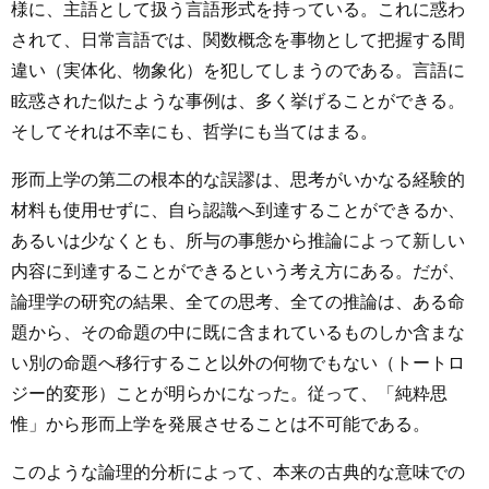
様に、主語として扱う言語形式を持っている。これに惑わ
されて、日常言語では、関数概念を事物として把握する間
違い（実体化、物象化）を犯してしまうのである。言語に
眩惑された似たような事例は、多く挙げることができる。
そしてそれは不幸にも、哲学にも当てはまる。
形而上学の第二の根本的な誤謬は、思考がいかなる経験的
材料も使用せずに、自ら認識へ到達することができるか、
あるいは少なくとも、所与の事態から推論によって新しい
内容に到達することができるという考え方にある。だが、
論理学の研究の結果、全ての思考、全ての推論は、ある命
題から、その命題の中に既に含まれているものしか含まな
い別の命題へ移行すること以外の何物でもない（トートロ
ジー的変形）ことが明らかになった。従って、「純粋思
惟」から形而上学を発展させることは不可能である。
このような論理的分析によって、本来の古典的な意味での