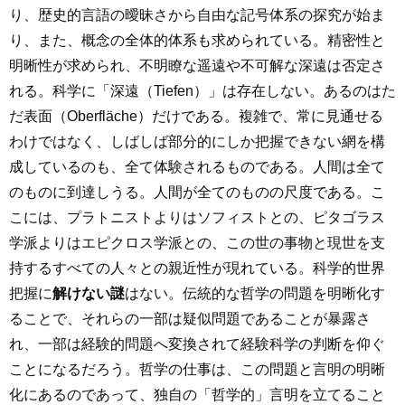
り、歴史的言語の曖昧さから自由な記号体系の探究が始ま
り、また、概念の全体的体系も求められている。精密性と
明晰性が求められ、不明瞭な遥遠や不可解な深遠は否定さ
れる。科学に「深遠（Tiefen）」は存在しない。あるのはた
だ表面（Oberfläche）だけである。複雑で、常に見通せる
わけではなく、しばしば部分的にしか把握できない網を構
成しているのも、全て体験されるものである。人間は全て
のものに到達しうる。人間が全てのものの尺度である。こ
こには、プラトニストよりはソフィストとの、ピタゴラス
学派よりはエピクロス学派との、この世の事物と現世を支
持するすべての人々との親近性が現れている。科学的世界
把握に
解けない謎
はない。伝統的な哲学の問題を明晰化す
ることで、それらの一部は疑似問題であることが暴露さ
れ、一部は経験的問題へ変換されて経験科学の判断を仰ぐ
ことになるだろう。哲学の仕事は、この問題と言明の明晰
化にあるのであって、独自の「哲学的」言明を立てること