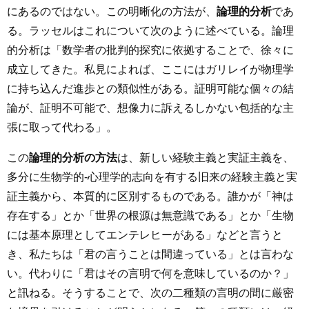
にあるのではない。この明晰化の方法が、
論理的分析
であ
る。ラッセルはこれについて次のように述べている。論理
的分析は「数学者の批判的探究に依拠することで、徐々に
成立してきた。私見によれば、ここにはガリレイが物理学
に持ち込んだ進歩との類似性がある。証明可能な個々の結
論が、証明不可能で、想像力に訴えるしかない包括的な主
張に取って代わる」。
この
論理的分析の方法
は、新しい経験主義と実証主義を、
多分に生物学的-心理学的志向を有する旧来の経験主義と実
証主義から、本質的に区別するものである。誰かが「神は
存在する」とか「世界の根源は無意識である」とか「生物
には基本原理としてエンテレヒーがある」などと言うと
き、私たちは「君の言うことは間違っている」とは言わな
い。代わりに「君はその言明で何を意味しているのか？」
と訊ねる。そうすることで、次の二種類の言明の間に厳密