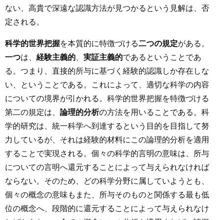
ない、高貴で深遠な認識方法が見つかるという見解は、否
定される。
科学的世界把握
を本質的に特徴づける
二つの規定
がある。
一つ
は、
経験主義的
、
実証主義的
であるということであ
る。つまり、直接的所与に基づく経験的認識しか存在しな
い、ということである。これによって、適切な科学の内容
についての境界が引かれる。科学的世界把握を特徴づける
第二の規定は、
論理的分析
の方法を用いることである。科
学的研究は、統一科学へ到達するという目的を目指して努
力しているが、それは経験的材料にこの論理的分析を適用
することで実現される。個々の科学的言明の意味は、所与
についての言明へ還元することによって与えられなければ
ならない。そのため、どの科学分野に属していようとも、
個々の概念の意味もまた、所与そのものと関係する最も低
位の概念へ、段階的に還元することによって与えられなけ