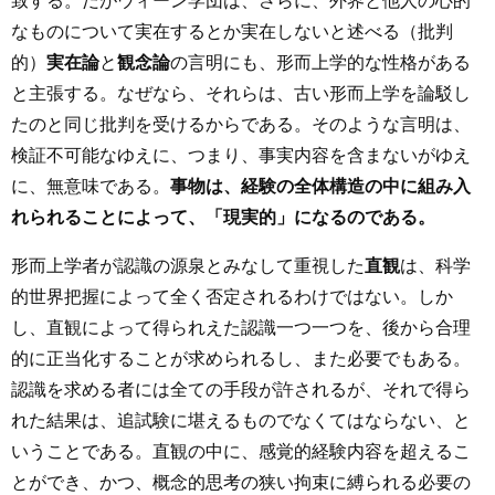
致する。だがウィーン学団は、さらに、外界と他人の心的
なものについて実在するとか実在しないと述べる（批判
的）
実在論
と
観念論
の言明にも、形而上学的な性格がある
と主張する。なぜなら、それらは、古い形而上学を論駁し
たのと同じ批判を受けるからである。そのような言明は、
検証不可能なゆえに、つまり、事実内容を含まないがゆえ
に、無意味である。
事物は、経験の全体構造の中に組み入
れられることによって、「現実的」になるのである。
形而上学者が認識の源泉とみなして重視した
直観
は、科学
的世界把握によって全く否定されるわけではない。しか
し、直観によって得られえた認識一つ一つを、後から合理
的に正当化することが求められるし、また必要でもある。
認識を求める者には全ての手段が許されるが、それで得ら
れた結果は、追試験に堪えるものでなくてはならない、と
いうことである。直観の中に、感覚的経験内容を超えるこ
とができ、かつ、概念的思考の狭い拘束に縛られる必要の