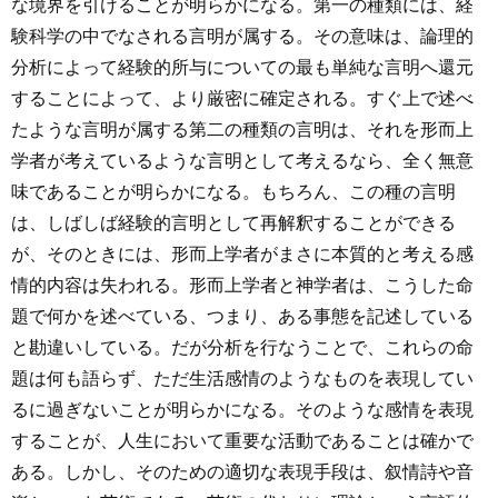
な境界を引けることが明らかになる。第一の種類には、経
験科学の中でなされる言明が属する。その意味は、論理的
分析によって経験的所与についての最も単純な言明へ還元
することによって、より厳密に確定される。すぐ上で述べ
たような言明が属する第二の種類の言明は、それを形而上
学者が考えているような言明として考えるなら、全く無意
味であることが明らかになる。もちろん、この種の言明
は、しばしば経験的言明として再解釈することができる
が、そのときには、形而上学者がまさに本質的と考える感
情的内容は失われる。形而上学者と神学者は、こうした命
題で何かを述べている、つまり、ある事態を記述している
と勘違いしている。だが分析を行なうことで、これらの命
題は何も語らず、ただ生活感情のようなものを表現してい
るに過ぎないことが明らかになる。そのような感情を表現
することが、人生において重要な活動であることは確かで
ある。しかし、そのための適切な表現手段は、叙情詩や音