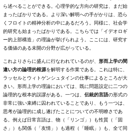
ら述べることができる。心理学的な方向の研究は、まだ始
まったばかりである。より深い解明への手がかりは、恐ら
くフロイトの精神分析の中にあるだろう。同様に、社会学
的研究も始まったばかりである。こちらでは「イデオロギ
ー的上部構造」の理論が挙げられよう。ここには、研究す
る価値のある未開の分野が広がっている。
これよりさらに盛んに行なわれているのが、
形而上学の間
違い方の論理的根源
を解明する作業である。これは特に、
ラッセルとウィトゲンシュタインの仕事によるところが大
きい。形而上学の理論においては、既に問題設定に二つの
論理的な根本的誤謬がある。一つは、
伝統的言語
の形式の
非常に強い束縛に囚われていることであり、もう一つは、
思考が論理的に成し遂げたことについての不明瞭さであ
る。例えば日常言語は、物（「リンゴ」）も性質（「固
さ」）も関係（「友情」）も過程（「睡眠」）も、全て同