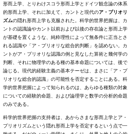
形而上学、とりわけスコラ形而上学とドイツ観念論の体系
的形而上学、それに加えて、カントと現代の
ア・プリオリ
ズム
の隠れ形而上学も克服された。科学的世界把握は、カ
ントの認識論やカント以前および以後の存在論と形而上学
が基礎を置くような、純粋理性によって無条件に正当とさ
れる認識や「ア・プリオリな総合的判断」を認めない。カ
ントがア・プリオリな認識の例と見なした算術と幾何学の
判断、それに物理学のある種の基本命題については、後で
論じる。現代的経験主義の基本テーゼは、まさに「ア・プ
リオリな総合的認識」の可能性を否定することにある。科
学的世界把握によって知られるのは、あらゆる種類の対象
についての経験的命題、および論理学と数学の分析的命題
のみである。
科学的世界把握の支持者は、あからさまな形而上学とア・
プリオリズムという隠れ形而上学を否定するという点で一