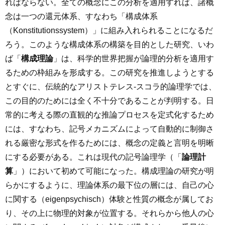
ればならない。全ての概念にこの分析を適用すれば、諸概
念は一つの還元体系、すなわち「構成体系
（Konstitutionssystem）」に組み入れられることになるだ
ろう。このような構成体系の構築を目的とした研究、いわ
ば「
構成理論
」は、科学的世界把握が論理的分析を適用す
るための枠組みを形成する。この研究を推進しようとする
とすぐに、伝統的なアリストテレス-スコラ的論理学では、
この目的のためには全く不十分であることが判明する。日
常的に考える際の直観的な推論プロセスを定式化するため
には、すなわち、記号メカニズムによって自動的に制御さ
れる厳密な形式を作るためには、概念の定義と言明を明晰
にする必要がある。これは現代の記号論理学（「
論理計
算
」）において初めて可能になった。構成理論の研究が明
らかにするように、理論体系の最下位の層には、自己の心
に関する（eigenpsychisch）体験と性質の概念が属してお
り、その上に物理的対象が位置する。それらから他人の心