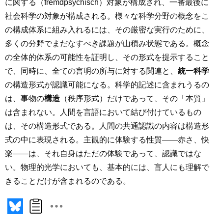
に関する（fremdpsychisch）対象が構成され、一番最後に
社会科学の対象が構成される。様々な科学分野の概念をこ
の構成体系に組み入れるには、その厳密な実行のために、
多くの分野でまだなすべき課題が山積み状態である。概念
の全体的体系の可能性を証明し、その形式を提示すること
で、同時に、全ての言明の所与に対する関連と、
統一科学
の構造形式が認識可能になる。科学的記述に含まれうるの
は、事物の
構造
（秩序形式）だけであって、その「本質」
は含まれない。人間を言語において結び付けているもの
は、その構造形式である。人間の共通認識の内容は構造形
式の中に表現される。主観的に体験する性質――赤さ、快
楽――は、それ自身はただの体験であって、認識ではな
い。物理的光学においても、基本的には、盲人にも理解で
きることだけが含まれるのである。