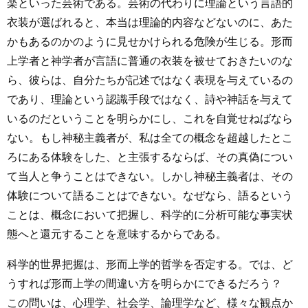
楽といった芸術である。芸術の代わりに理論という言語的
衣装が選ばれると、本当は理論的内容などないのに、あた
かもあるのかのように見せかけられる危険が生じる。形而
上学者と神学者が言語に普通の衣装を被せておきたいのな
ら、彼らは、自分たちが記述ではなく表現を与えているの
であり、理論という認識手段ではなく、詩や神話を与えて
いるのだということを明らかにし、これを自覚せねばなら
ない。もし神秘主義者が、私は全ての概念を超越したとこ
ろにある体験をした、と主張するならば、その真偽につい
て当人と争うことはできない。しかし神秘主義者は、その
体験について語ることはできない。なぜなら、語るという
ことは、概念において把握し、科学的に分析可能な事実状
態へと還元することを意味するからである。
科学的世界把握は、形而上学的哲学を否定する。では、ど
うすれば形而上学の間違い方を明らかにできるだろう？
この問いは、心理学、社会学、論理学など、様々な観点か