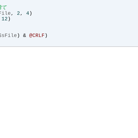
捨て
File
,
2
,
4
)
12
)
$sFile
)
&
@CRLF
)