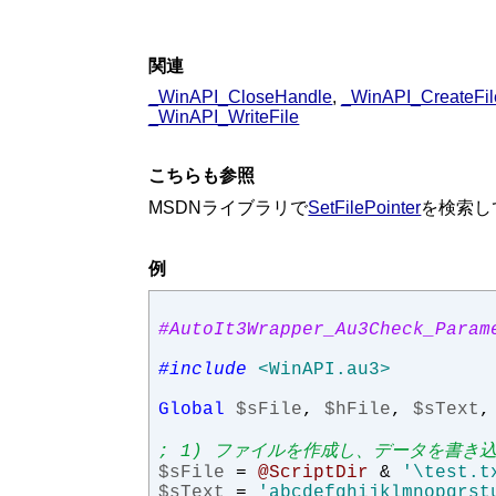
関連
_WinAPI_CloseHandle
,
_WinAPI_CreateFil
_WinAPI_WriteFile
こちらも参照
MSDNライブラリで
SetFilePointer
を検索し
例
#AutoIt3Wrapper_Au3Check_Param
#include
<WinAPI.au3>
Global
$sFile
,
$hFile
,
$sText
,
; 1) ファイルを作成し、データを書き
$sFile
=
@ScriptDir
&
'\test.t
$sText
=
'abcdefghijklmnopqrst