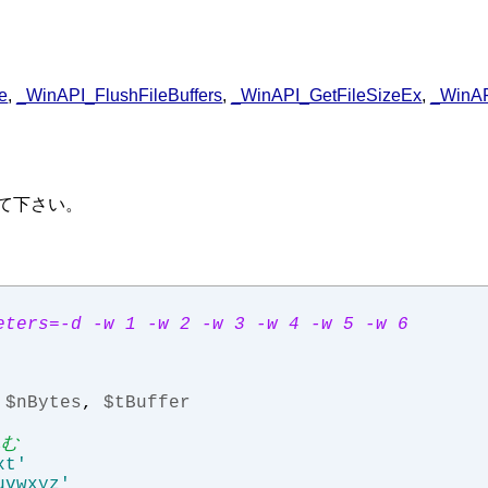
e
,
_WinAPI_FlushFileBuffers
,
_WinAPI_GetFileSizeEx
,
_WinAP
て下さい。
eters=-d -w 1 -w 2 -w 3 -w 4 -w 5 -w 6
$nBytes
,
$tBuffer
込む
xt'
uvwxyz'