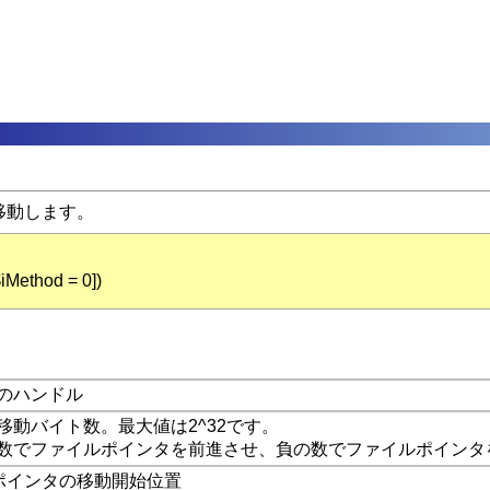
移動します。
iMethod = 0])
のハンドル
移動バイト数。最大値は2^32です。
数でファイルポインタを前進させ、負の数でファイルポインタ
ポインタの移動開始位置