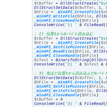
$tBuffer
=
DllStructCreate
(
"by
DllStructSetData
(
$tBuffer
,
1
,
$hFile
=
_WinAPI_CreateFile
(
$s
_WinAPI_WriteFile
(
$hFile
,
DllS
_WinAPI_CloseHandle
(
$hFile
)
ConsoleWrite
(
'1) '
&
FileRead
(
; 2) 位置3から6バイト読み込む
$tBuffer
=
DllStructCreate
(
"by
$hFile
=
_WinAPI_CreateFile
(
$s
_WinAPI_SetFilePointer
(
$hFile
,
_WinAPI_ReadFile
(
$hFile
,
DllSt
_WinAPI_CloseHandle
(
$hFile
)
$sText
=
BinaryToString
(
DllStr
ConsoleWrite
(
'2) '
&
$sText
&
; 3) 先ほど位置3から読み込んだ6バ
DllStructSetData
(
$tBuffer
,
1
,
$hFile
=
_WinAPI_CreateFile
(
$s
_WinAPI_SetFilePointer
(
$hFile
,
_WinAPI_WriteFile
(
$hFile
,
DllS
_WinAPI_CloseHandle
(
$hFile
)
$tBuffer
=
0
ConsoleWrite
(
'3) '
&
FileRead
(