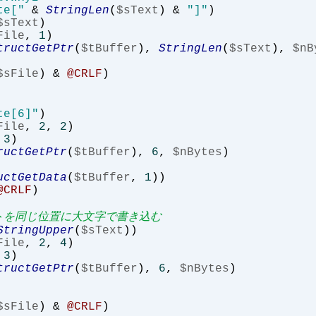
te["
&
StringLen
(
$sText
)
&
"]"
)
$sText
)
File
,
1
)
tructGetPtr
(
$tBuffer
),
StringLen
(
$sText
),
$nB
$sFile
)
&
@CRLF
)
te[6]"
)
File
,
2
,
2
)
3
)
ructGetPtr
(
$tBuffer
),
6
,
$nBytes
)
uctGetData
(
$tBuffer
,
1
))
@CRLF
)
イトを同じ位置に大文字で書き込む
StringUpper
(
$sText
))
File
,
2
,
4
)
3
)
tructGetPtr
(
$tBuffer
),
6
,
$nBytes
)
$sFile
)
&
@CRLF
)