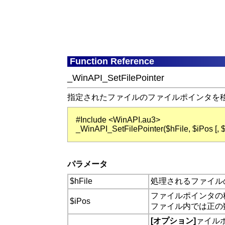
Function Reference
_WinAPI_SetFilePointer
指定されたファイルのファイルポインタを
#Include <WinAPI.au3>
_WinAPI_SetFilePointer($hFile, $iPos [, $
パラメータ
$hFile
処理されるファイル
ファイルポインタの
$iPos
ファイル内では正の
[オプション]
ァイル