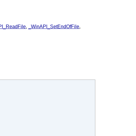
I_ReadFile
,
_WinAPI_SetEndOfFile
,