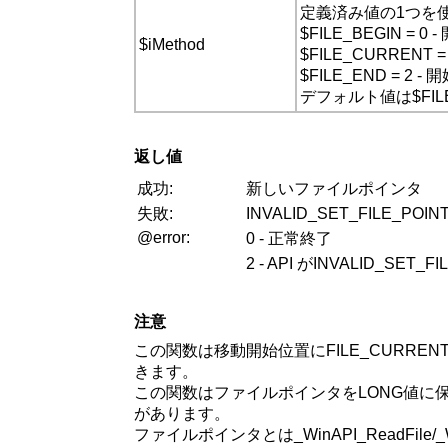
定義済み値の1つを
$FILE_BEGIN 
$iMethod
$FILE_CURRE
$FILE_END = 
デフォルト値は$FILE_
返し値
成功:
新しいファイルポインタ
失敗:
INVALID_SET_FILE_PO
@error:
0 - 正常終了
2 - API がINVALID_SET
注意
この関数は移動開始位置にFILE_CUR
きます。
この関数はファイルポインタをLONG値に保存
があります。
ファイルポインタとは_WinAPI_ReadFil