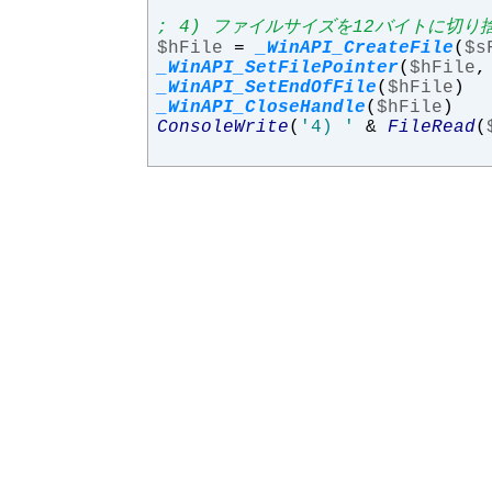
; 4) ファイルサイズを12バイトに切り
$hFile
=
_WinAPI_CreateFile
(
$s
_WinAPI_SetFilePointer
(
$hFile
,
_WinAPI_SetEndOfFile
(
$hFile
)
_WinAPI_CloseHandle
(
$hFile
)
ConsoleWrite
(
'4) '
&
FileRead
(