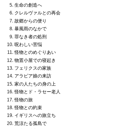
生命の創造へ
クレルヴァルとの再会
故郷からの便り
暴風雨のなかで
罪なき者の処刑
呪わしい苦悩
怪物とのめぐりあい
物置小屋での寝起き
フェリクスの家族
アラビア娘の来訪
家の人たちの身の上
怪物とド・ラセー老人
怪物の旅
怪物との約束
イギリスへの旅立ち
荒涼たる孤島で