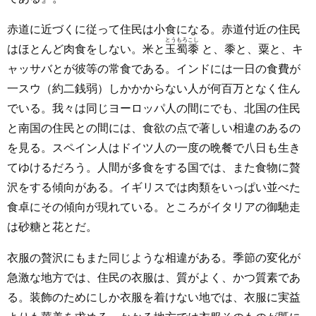
赤道に近づくに従って住民は小食になる。赤道付近の住民
とうもろこし
はほとんど肉食をしない。米と
玉蜀黍
と、黍と、粟と、キ
ャッサバとが彼等の常食である。インドには一日の食費が
一スウ（約二銭弱）しかかからない人が何百万となく住ん
でいる。我々は同じヨーロッパ人の間にでも、北国の住民
と南国の住民との間には、食欲の点で著しい相違のあるの
を見る。スペイン人はドイツ人の一度の晩餐で八日も生き
てゆけるだろう。人間が多食をする国では、また食物に贅
沢をする傾向がある。イギリスでは肉類をいっぱい並べた
食卓にその傾向が現れている。ところがイタリアの御馳走
は砂糖と花とだ。
衣服の贅沢にもまた同じような相違がある。季節の変化が
急激な地方では、住民の衣服は、質がよく、かつ質素であ
る。装飾のためにしか衣服を着けない地では、衣服に実益