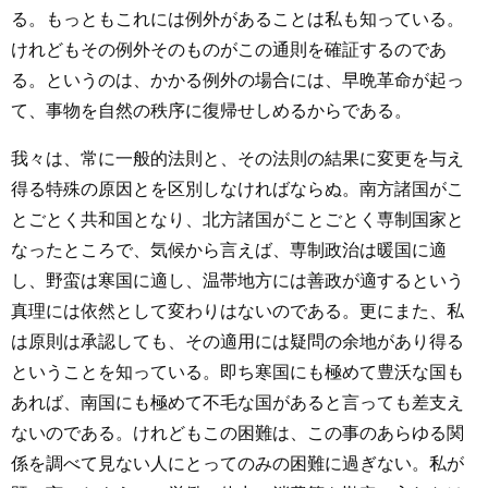
る。もっともこれには例外があることは私も知っている。
けれどもその例外そのものがこの通則を確証するのであ
る。というのは、かかる例外の場合には、早晩革命が起っ
て、事物を自然の秩序に復帰せしめるからである。
我々は、常に一般的法則と、その法則の結果に変更を与え
得る特殊の原因とを区別しなければならぬ。南方諸国がこ
とごとく共和国となり、北方諸国がことごとく専制国家と
なったところで、気候から言えば、専制政治は暖国に適
し、野蛮は寒国に適し、温帯地方には善政が適するという
真理には依然として変わりはないのである。更にまた、私
は原則は承認しても、その適用には疑問の余地があり得る
ということを知っている。即ち寒国にも極めて豊沃な国も
あれば、南国にも極めて不毛な国があると言っても差支え
ないのである。けれどもこの困難は、この事のあらゆる関
係を調べて見ない人にとってのみの困難に過ぎない。私が