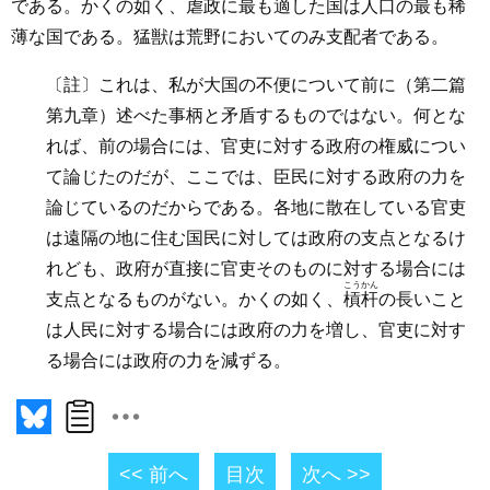
である。かくの如く、虐政に最も適した国は人口の最も稀
薄な国である。猛獣は荒野においてのみ支配者である。
〔註〕これは、私が大国の不便について前に（第二篇
第九章）述べた事柄と矛盾するものではない。何とな
れば、前の場合には、官吏に対する政府の権威につい
て論じたのだが、ここでは、臣民に対する政府の力を
論じているのだからである。各地に散在している官吏
は遠隔の地に住む国民に対しては政府の支点となるけ
れども、政府が直接に官吏そのものに対する場合には
こうかん
支点となるものがない。かくの如く、
槓杆
の長いこと
は人民に対する場合には政府の力を増し、官吏に対す
る場合には政府の力を減ずる。
<< 前へ
目次
次へ >>