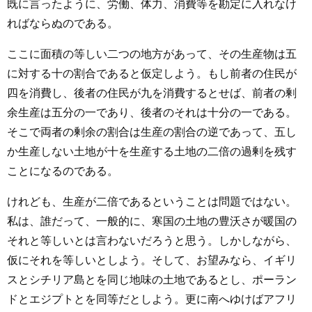
既に言ったように、労働、体力、消費等を勘定に入れなけ
ればならぬのである。
ここに面積の等しい二つの地方があって、その生産物は五
に対する十の割合であると仮定しよう。もし前者の住民が
四を消費し、後者の住民が九を消費するとせば、前者の剰
余生産は五分の一であり、後者のそれは十分の一である。
そこで両者の剰余の割合は生産の割合の逆であって、五し
か生産しない土地が十を生産する土地の二倍の過剰を残す
ことになるのである。
けれども、生産が二倍であるということは問題ではない。
私は、誰だって、一般的に、寒国の土地の豊沃さが暖国の
それと等しいとは言わないだろうと思う。しかしながら、
仮にそれを等しいとしよう。そして、お望みなら、イギリ
スとシチリア島とを同じ地味の土地であるとし、ポーラン
ドとエジプトとを同等だとしよう。更に南へゆけばアフリ