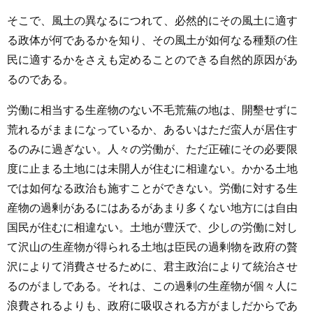
そこで、風土の異なるにつれて、必然的にその風土に適す
る政体が何であるかを知り、その風土が如何なる種類の住
民に適するかをさえも定めることのできる自然的原因があ
るのである。
労働に相当する生産物のない不毛荒蕪の地は、開墾せずに
荒れるがままになっているか、あるいはただ蛮人が居住す
るのみに過ぎない。人々の労働が、ただ正確にその必要限
度に止まる土地には未開人が住むに相違ない。かかる土地
では如何なる政治も施すことができない。労働に対する生
産物の過剰があるにはあるがあまり多くない地方には自由
国民が住むに相違ない。土地が豊沃で、少しの労働に対し
て沢山の生産物が得られる土地は臣民の過剰物を政府の贅
沢によりて消費させるために、君主政治によりて統治させ
るのがましである。それは、この過剰の生産物が個々人に
浪費されるよりも、政府に吸収される方がましだからであ