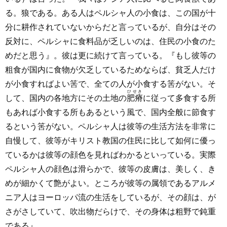
る。狼である。ある人はペルシャ人の小食は、この国が十
分に耕作されていないからだと言っているが、自分はその
反対に、ペルシャに食料品が乏しいのは、住民の小食のた
めだと思う』。彼は更に続けて言っている。『もし彼等の
粗食が国内に食物が欠乏しているためならば、貧乏人だけ
が小食すればよい筈で、全ての人が小食する筈がない。そ
ひせき
して、国内の各地方にその土地の
肥瘠
に従って多食する所
もあれば小食する所もあるという風で、国内全般に節食す
るという筈がない。ペルシャ人は彼等の生活方法を非常に
自慢して、彼等がキリスト教国の住民に比して如何に優っ
ているかは彼等の顔色を見ればわかるといっている。実際
ペルシャ人の顔色は滑らかで、彼等の皮膚は、美しく、き
めが細かくて艶がよい。ところが彼等の属領であるアルメ
ニア人はヨーロッパ流の生活をしているが、その顔は、が
さがさしていて、吹出物だらけで、その身体は粗野で鈍重
である』。