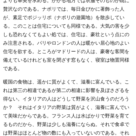
よりも華美を求める。かかる地方では衣服そのものが既に
贅沢なのである。ナポリでは、毎日金ぴかに著飾った人
が、素足でポジッリポ（ナポリの遊園地）を散歩してい
る。このことは住宅についても同様である。大気の害を少
しも恐れなくてもよい処では、住宅は、豪壮という点にの
み注意される。パリやロンドンの人は暖かい居心地のよい
住宅を欲する。ところがマドリードの人は、豪奢な客間を
備えているけれども室を閉ざす窓もなく、寝室は物置同様
である。
暖国の食物は、遥かに質がよくて、滋養に富んでいる。こ
れは第三の相違であるが第二の相違に影響を及ぼさざるを
得ない。イタリアの人はどうして野菜を沢山食うのだろう
か？ それはイタリアの野菜は質がよく、滋養に富んでい
て美味だからである。フランス人は水ばかりで野菜を育て
るものだから、野菜は少しも滋養にならぬ。それで食卓で
は野菜はほとんど物の数にも入っていないのである。それ