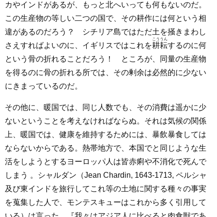
カやインドがあるが、もっと北へいっても何もないのだ。
この生産物の等しい二つの国で、その耕作には何という相
違があるのだろう？ シチリア島ではただ土を掻きまわし
こううん
さえすればよいのに、イギリスではこれを
耕耘
するのに何
という骨の折れることだろう！ ところが、同量の生産物
を得るのに骨の折れる所では、その剰余は必然的に少ない
にきまっているのだ。
その他に、暖国では、同じ人数でも、その消費は遥かに少
ないということを考えなければならぬ。それは気候の関係
上、暖国では、健康を維持するためには、暴飲暴食しては
ならないからである。熱帯地方で、本国でと同じような生
活をしようとするヨーロッパ人は皆赤痢や不消化で死んで
しまう 。シャルダン（Jean Chardin, 1643-1713, ペルシャ
及び東インドを旅行してこれ等の土地に関する種々の事実
を蒐集した人で、モンテスキューはこれから多く引用して
いる）は言った。『我々はアジア人に比べると肉食獣であ