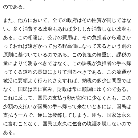
のである。
また、他方において、全ての政府はその性質が同じではな
い。多く消費する政府もあれば少ししか消費しない政府も
ある。この相違は、公けの費用は、その負担者から遠ざか
っておれば遠ざかっておる程高価になって来るという別の
原則に基づいているのである。この負担の軽重は、課税の
量によりて測るべきではなく、この課税が負担者の手へ帰
ってくる道程の長短によりて測るべきである。この流通が
敏活に要領よく行われさえすれば、納税の多少は問題では
なく、国民は常に富み、財政は常に順調にゆくのである。
これに反して、国民の支払う額が如何に少なくとも、この
少額の支払いが国民の手へ帰って来ないときには、国民は
支払う一方で、遂には疲弊してしまう。即ち、国家は永久
に富むことなく、国民は永久に乞食の境涯を脱しないので
ある。