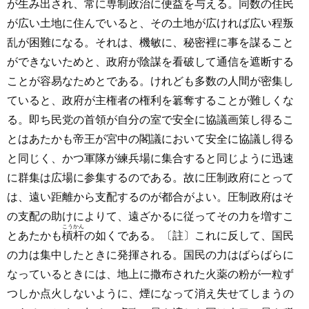
が生み出され、常に専制政治に便益を与える。同数の住民
が広い土地に住んでいると、その土地が広ければ広い程叛
乱が困難になる。それは、機敏に、秘密裡に事を謀ること
ができないためと、政府が陰謀を看破して通信を遮断する
ことが容易なためとである。けれども多数の人間が密集し
ていると、政府が主権者の権利を簒奪することが難しくな
る。即ち民党の首領が自分の室で安全に協議画策し得るこ
とはあたかも帝王が宮中の閣議において安全に協議し得る
と同じく、かつ軍隊が練兵場に集合すると同じように迅速
に群集は広場に参集するのである。故に圧制政府にとって
は、遠い距離から支配するのが都合がよい。圧制政府はそ
の支配の助けによりて、遠ざかるに従ってその力を増すこ
こうかん
とあたかも
槓杆
の如くである。〔註〕これに反して、国民
の力は集中したときに発揮される。国民の力はばらばらに
なっているときには、地上に撒布された火薬の粉が一粒ず
つしか点火しないように、煙になって消え失せてしまうの