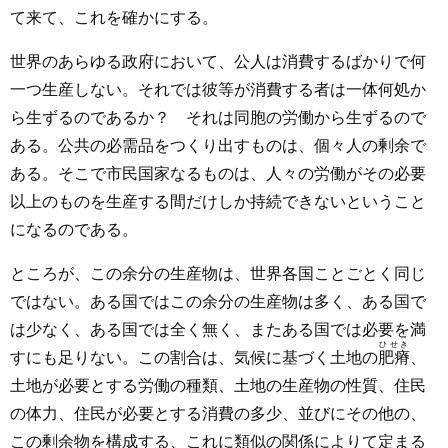
て来て、これを確かにする。
世界のあらゆる政府において、公人は消費するばかりで何
一つ生産しない。それでは彼等が消費する者は一体何処か
ら生ずるのであるか？ それは同胞の労働から生ずるので
ある。公共の必需品をつくり出すものは、個々人の剰余で
ある。そこで市民国家なるものは、人々の労働がその必要
以上のものを生産する間だけしか持続できないということ
になるのである。
ところが、この余分の生産物は、世界各国ことごとく同じ
ではない。ある国ではこの余分の生産物は多く、ある国で
は少なく、ある国では全く無く、またある国では必要を満
ひせき
すにも足りない。この割合は、気候に基づく土地の
肥瘠
、
土地が必要とする労働の種類、土地の生産物の性質、住民
の体力、住民が必要とする消費の多少、並びにその他の、
この剰余物を構成する、これに類似の関係によりて定まる