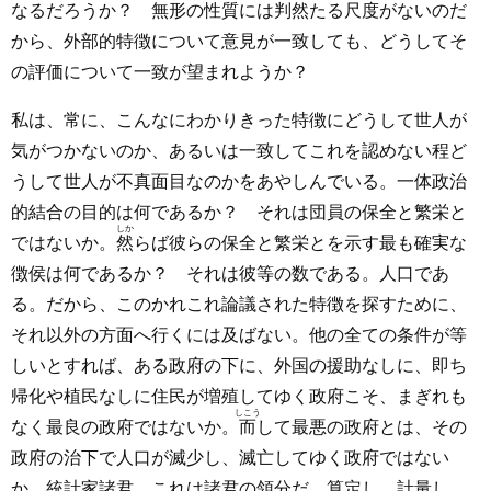
なるだろうか？ 無形の性質には判然たる尺度がないのだ
から、外部的特徴について意見が一致しても、どうしてそ
の評価について一致が望まれようか？
私は、常に、こんなにわかりきった特徴にどうして世人が
気がつかないのか、あるいは一致してこれを認めない程ど
うして世人が不真面目なのかをあやしんでいる。一体政治
的結合の目的は何であるか？ それは団員の保全と繁栄と
しか
ではないか。
然
らば彼らの保全と繁栄とを示す最も確実な
徴侯は何であるか？ それは彼等の数である。人口であ
る。だから、このかれこれ論議された特徴を探すために、
それ以外の方面へ行くには及ばない。他の全ての条件が等
しいとすれば、ある政府の下に、外国の援助なしに、即ち
帰化や植民なしに住民が増殖してゆく政府こそ、まぎれも
しこう
なく最良の政府ではないか。
而
して最悪の政府とは、その
政府の治下で人口が滅少し、滅亡してゆく政府ではない
か。統計家諸君、これは諸君の領分だ、算定し、計量し、