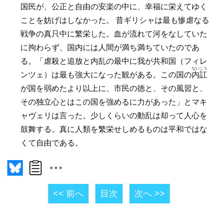
国民が、公正と自由の安楽の中に、幸福に栄えてゆく
ことを妨げはしなかった。 昔ギリシャは最も惨虐なる
戦争の真只中に繁栄した。血が流れて河をなしていた
に拘わらず、国内には人間が満ち満ちていたのであ
る。「虐殺と追放と内乱の最中に我が共和国（フィレ
ないこう
ンツェ）は最も強大になった観がある。この国の
内訌
が国を弱めたより以上に、市民の徳と、その風習と、
その独立心とはこの国を強めるに力があった」とマキ
ャヴェリは言った。少しくらいの動乱は却って人心を
鼓舞する。真に人類を繁栄せしめるものは平和ではな
くて自由である。
<< 前へ
目次
次へ >>