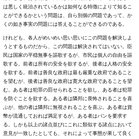
は悪しく統治されているかは如何なる特徴によりて知るこ
とができるかという問題は、自ら別個の問題であって、か
くの如き事実の問題には答えることができるのである。
けれども、各人がめいめい思い思いにこの問題を解決しよ
うとするものだから、この問題は解決されてはいない。臣
民は国家の平穏無事を謳歌するが、市民は個人の自由を謳
歌する。前者は所有の安全を欲するが、後者は人格の安全
を欲する。前者は善良な政府は最も厳重な政府であること
を望むが、後者は善良な政府は寛大な政府であることを望
む。ある者は犯罪の罰せられることを欲し、ある者は犯罪
を防ぐことを欲する。ある者は隣邦に畏怖されることを喜
ぶが、他の者は隣邦に無視されることを喜ぶ。ある者は貨
幣が流通しておれば満足するが、ある者はパンを要求す
る。しかも以上の諸点並びにこれに類似する諸点において
意見が一致したとしても、それによって事態が果して良く