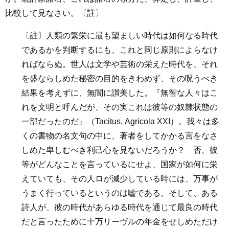
比較して見なさい。〔註〕
〔註〕人類の繁栄に最も望ましい時代は如何なる時代
であるかを判断するにも、これと同じ原則によらなけ
ればならぬ。世人は文学や芸術の栄えた時代を、それ
を盛ならしめた秘密の目的をきわめず、その呪うべき
結果を考えずに、無闇に讃美した。『無智な人々はこ
れを文明と呼んだが、その実これは彼等の奴隷状態の
一部だったのだ』（Tacitus, Agricola XXI）。我々は多
くの書物の名文句の中に、著者をしてかかる言をなさ
しめた卑しむべき利己心を見ないだろうか？ 否、彼
等がどんなことを言っているにせよ、国家が如何に栄
えていても、その人ロが減少している時には、万事が
うまく行っているというのは嘘である。そして、ある
詩人が、彼の時代があらゆる時代を通じて最良の時代
だと言ったために十万リーヴルの年金をせしめただけ