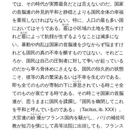
では、その時代が実際最良だとは言えないのだ。国家
の首脳連の外見的平和と静穏とよりも国民全体の幸福
を重視しなければならない。特に、人口の最も多い国
あられ
においてはそうである。
霰
は小区域の土地を荒らすけ
あられ
れど
霰
によって飢饉が生ずるようなことは滅多にな
い。暴動や内乱は国家の首脳連を少なからず悩ますけ
れども国民の真の不幸を醸すものではない。それどこ
ろか、国民は自己の圧制者に対して争いが起っている
のだから寧ろ骨休めにさえなる。国民の恒久的の状態
こそ、彼等の真の繁栄あるいは不幸を生むのである。
へいそく
即ち全てのものが専制の下に
屏息
されている時こそ全
てのものが衰亡する時である。その時こそ国家の首脳
連が、思うままに国民を蹂躙し『国民を幽閉してこれ
を平和と呼んでいるのである』（Tacitus, ib. XXX）。
ふんじょう
大官連の
紛擾
がフランス国内を騒がし、パリの補佐司
教が短刀を懐にして高等法院に出頭しても、フランス