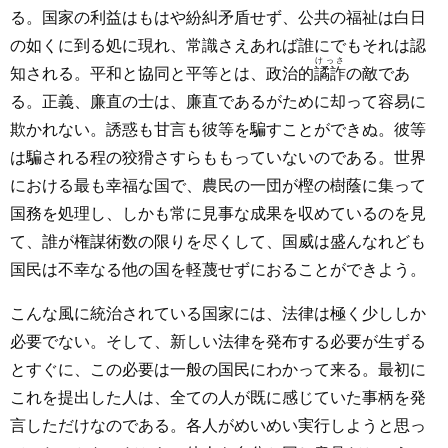
る。国家の利益はもはや紛糾矛盾せず、公共の福祉は白日
の如くに到る処に現れ、常識さえあれば誰にでもそれは認
けっさ
知される。平和と協同と平等とは、政治的
譎詐
の敵であ
る。正義、廉直の士は、廉直であるがために却って容易に
欺かれない。誘惑も甘言も彼等を騙すことができぬ。彼等
は騙される程の狡猾さすらももっていないのである。世界
における最も幸福な国で、農民の一団が樫の樹蔭に集って
国務を処理し、しかも常に見事な成果を収めているのを見
て、誰が権謀術数の限りを尽くして、国威は盛んなれども
国民は不幸なる他の国を軽蔑せずにおることができよう。
こんな風に統治されている国家には、法律は極く少ししか
必要でない。そして、新しい法律を発布する必要が生ずる
とすぐに、この必要は一般の国民にわかって来る。最初に
これを提出した人は、全ての人が既に感じていた事柄を発
言しただけなのである。各人がめいめい実行しようと思っ