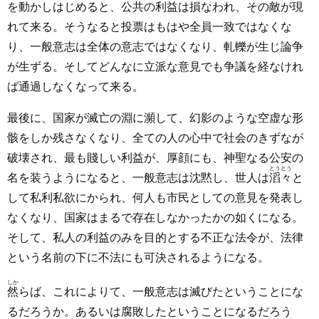
を動かしはじめると、公共の利益は損なわれ、その敵が現
れて来る。そうなると投票はもはや全員一致ではなくな
り、一般意志は全体の意志ではなくなり、軋轢が生じ論争
が生ずる。そしてどんなに立派な意見でも争議を経なけれ
ば通過しなくなって来る。
最後に、国家が滅亡の淵に瀕して、幻影のような空虚な形
骸をしか残さなくなり、全ての人の心中で社会のきずなが
破壊され、最も賤しい利益が、厚顔にも、神聖なる公安の
とうとう
名を装うようになると、一般意志は沈黙し、世人は
滔々
と
して私利私欲にかられ、何人も市民としての意見を発表し
なくなり、国家はまるで存在しなかったかの如くになる。
そして、私人の利益のみを目的とする不正な法令が、法律
という名前の下に不法にも可決されるようになる。
しか
然
らば、これによりて、一般意志は滅びたということにな
るだろうか。あるいは腐敗したということになるだろう