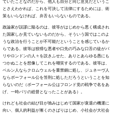
ていたことなのだから、他人も自分と同じ意見だというこ
とさえわかれば、これを可決して法律にするためには、術
策もいらなければ、弁舌もいらないものである。
政論家が誤謬に陥るのは、彼等がはじめから悪く構成され
た国家しか見ていないものだから、そういう国ではこのよ
うな政治を行うことが不可能だということを感じているか
らである。彼等は狡猾な悪者や口先の巧みな口舌の徒がパ
リやロンドンの人々を説きふせた、ありとあらゆる愚にも
つかぬことを想像してこれを嘲笑するのである。彼等は、
ベルン人ならクロムウェルを重禁錮に処し、ジュネーヴ人
ならボーフォール公を笞刑に処しただろうということを知
らないのだ（ボーフォール公はフロンド党の戦争で名をあ
げ、一時パリの総督となったことがある）。
けれども社会の結び目が弛みはじめて国家が衰退の機運に
向い、個人的利益が漸くのさばりはじめ、小社会が大社会