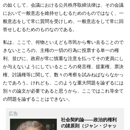
の如くして、会議における公共秩序取締法律は、その会議
において一般意志を維持せしむるためのものではなく、一
般意志をして常に質問を受けしめ、一般意志をして常に回
答せしむるためのものなのである。
私は、ここで、何物といえども市民から奪い去ることので
きないところの、主権の一切の行為に投票する単一の権
利、並びに、政府が常に慎重な注意を払ってその吏員にし
か与えないようにしているところの発言権、提案権、票決
権、討議権等に関して、数々の考察を試みねばならなかっ
たであろう。けれども、このような重大問題を論ずるには
別々の論文が必要であると思うから、ここではこれ等全て
の問題を論ずることはできない。
広告
社会契約論――政治的権利
の諸原則（ジャン・ジャッ