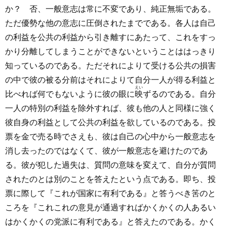
か？ 否、一般意志は常に不変であり、純正無垢である。
ただ優勢な他の意志に圧倒されたまでである。各人は自己
の利益を公共の利益から引き離すにあたって、これをすっ
かり分離してしまうことができないということははっきり
知っているのである。ただそれによりて受ける公共の損害
の中で彼の被る分前はそれによりて自分一人が得る利益と
えい
比べれば何でもないように彼の眼に
映
ずるのである。自分
一人の特別の利益を除外すれば、彼も他の人と同様に強く
彼自身の利益として公共の利益を欲しているのである。投
票を金で売る時でさえも、彼は自己の心中から一般意志を
消し去ったのではなくて、彼が一般意志を避けたのであ
る。彼が犯した過失は、質問の意味を変えて、自分が質問
されたのとは別のことを答えたという点である。即ち、投
票に際して『これが国家に有利である』と答うべき筈のと
ころを『これこれの意見が通過すればかくかくの人あるい
はかくかくの党派に有利である』と答えたのである。かく